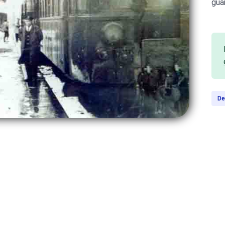
gua
De