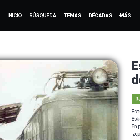
INICIO
BÚSQUEDA
TEMAS
DÉCADAS
MÁS
E
d
R
Fot
Esk
En 
izq