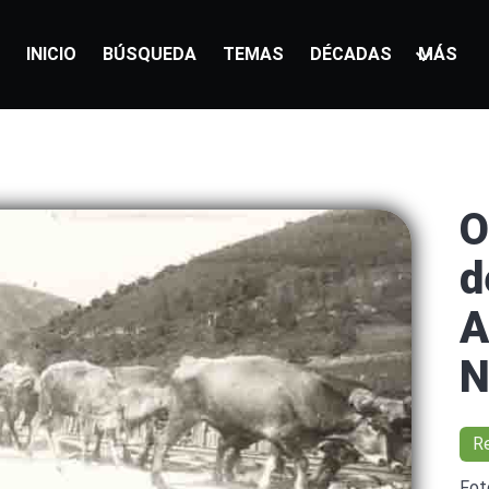
INICIO
BÚSQUEDA
TEMAS
DÉCADAS
MÁS
O
d
A
N
R
Fot