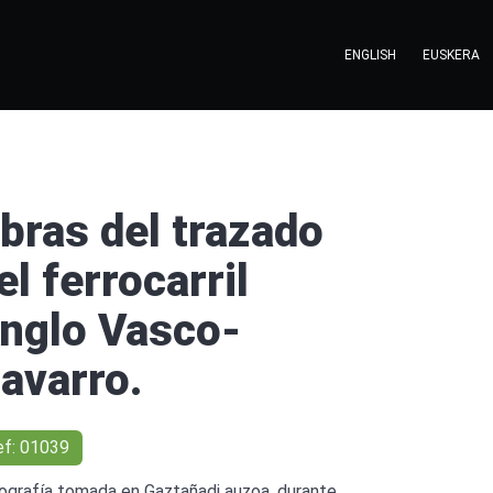
ENGLISH
EUSKERA
bras del trazado
el ferrocarril
nglo Vasco-
avarro.
ef: 01039
ografía tomada en Gaztañadi auzoa, durante