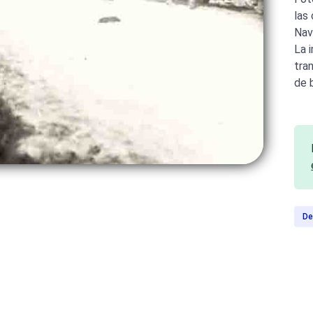
las
Nav
La 
tra
de 
De