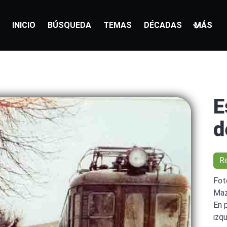
INICIO
BÚSQUEDA
TEMAS
DÉCADAS
MÁS
E
d
R
Fot
Maz
En 
izq