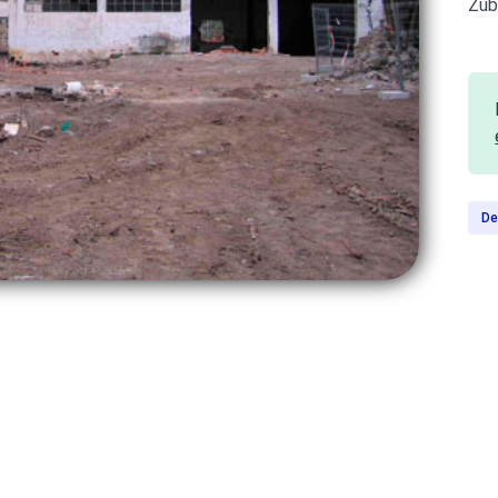
Zub
De