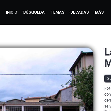
INICIO
BÚSQUEDA
TEMAS
DÉCADAS
MÁS
L
M
2
Fot
con
der
se v