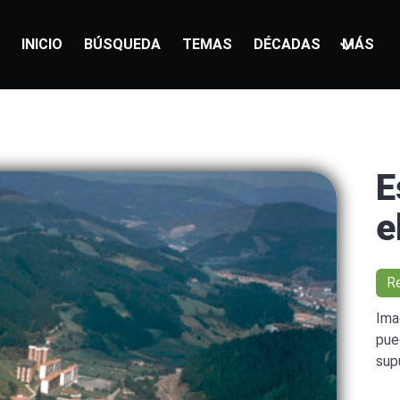
INICIO
BÚSQUEDA
TEMAS
DÉCADAS
MÁS
E
e
R
Ima
pue
sup