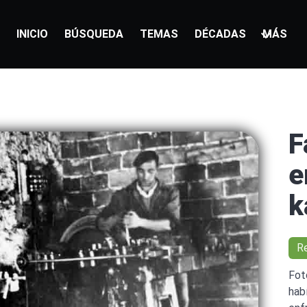
INICIO
BÚSQUEDA
TEMAS
DÉCADAS
MÁS
F
e
k
R
Fot
hab