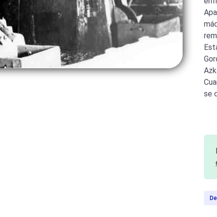
enf
Apa
máq
rem
Est
Gor
Azk
Cuan
se 
De