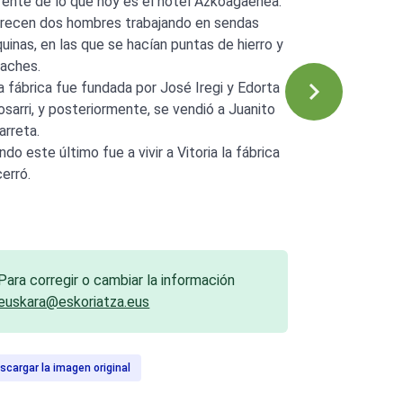
rente de lo que hoy es el hotel Azkoagaenea.
recen dos hombres trabajando en sendas
uinas, en las que se hacían puntas de hierro y
aches.
a fábrica fue fundada por José Iregi y Edorta
osarri, y posteriormente, se vendió a Juanito
arreta.
do este último fue a vivir a Vitoria la fábrica
cerró.
Para corregir o cambiar la información
euskara@eskoriatza.eus
scargar la imagen original