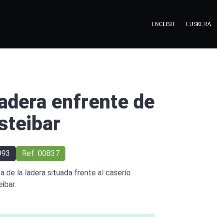
ENGLISH
EUSKERA
adera enfrente de
steibar
993
Ref: 00837
ta de la ladera situada frente al caserío
ibar.