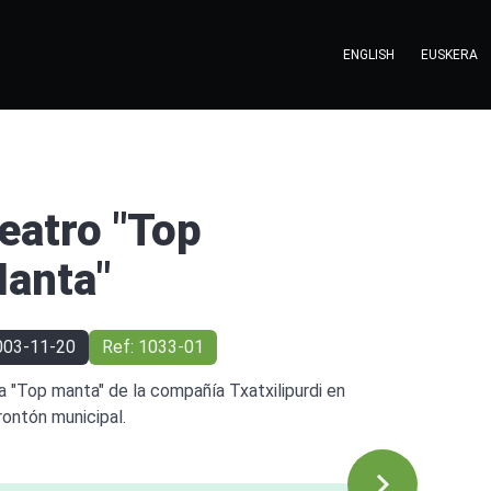
ENGLISH
EUSKERA
eatro "Top
anta"
003-11-20
Ref: 1033-01
a "Top manta" de la compañía Txatxilipurdi en
frontón municipal.