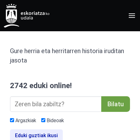
Gure herria eta herritarren historia iruditan
jasota
2742 eduki online!
Bilatu
Argazkiak
Bideoak
Eduki guztiak ikusi