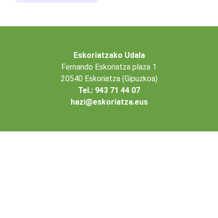
Eskoriatzako Udala
Fernando Eskoriatza plaza 1
20540 Eskoriatza (Gipuzkoa)
Tel.: 943 71 44 07
hazi@eskoriatza.eus