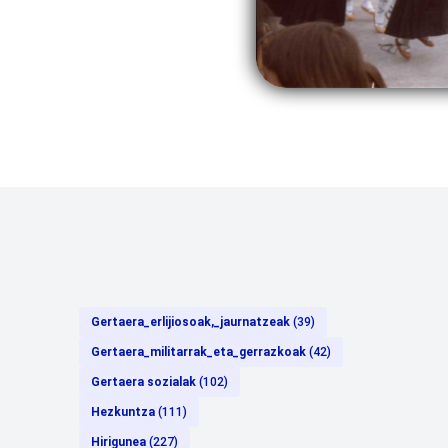
Gertaera_erlijiosoak,_jaurnatzeak
(39)
Gertaera_militarrak_eta_gerrazkoak
(42)
Gertaera sozialak
(102)
Hezkuntza
(111)
Hirigunea
(227)