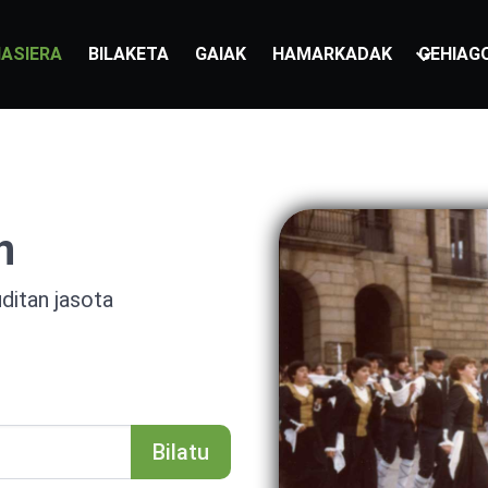
ASIERA
BILAKETA
GAIAK
HAMARKADAK
GEHIAG
n
uditan jasota
Bilatu