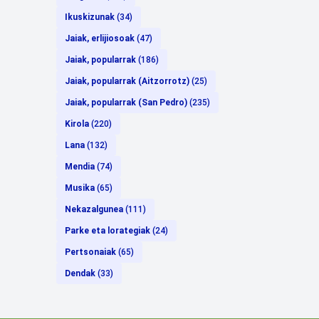
Ikuskizunak
(34)
Jaiak, erlijiosoak
(47)
Jaiak, popularrak
(186)
Jaiak, popularrak (Aitzorrotz)
(25)
Jaiak, popularrak (San Pedro)
(235)
Kirola
(220)
Lana
(132)
Mendia
(74)
Musika
(65)
Nekazalgunea
(111)
Parke eta lorategiak
(24)
Pertsonaiak
(65)
Dendak
(33)