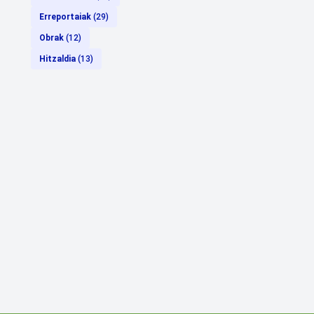
Erreportaiak
(29)
Obrak
(12)
Hitzaldia
(13)