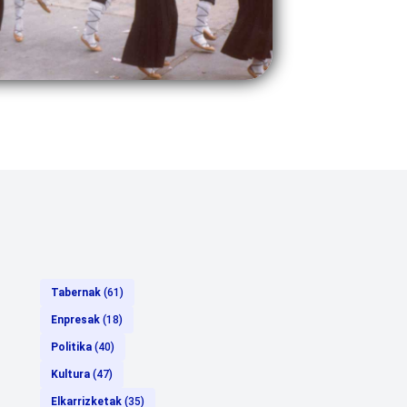
Tabernak
(61)
Enpresak
(18)
Politika
(40)
Kultura
(47)
Elkarrizketak
(35)