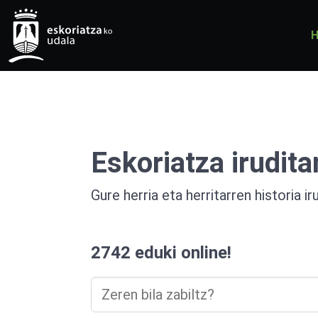
H
Eskoriatza irudita
Gure herria eta herritarren historia ir
2742 eduki online!