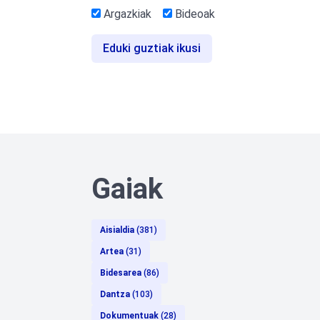
Argazkiak
Bideoak
Eduki guztiak ikusi
Gaiak
Aisialdia
(381)
Artea
(31)
Bidesarea
(86)
Dantza
(103)
Dokumentuak
(28)