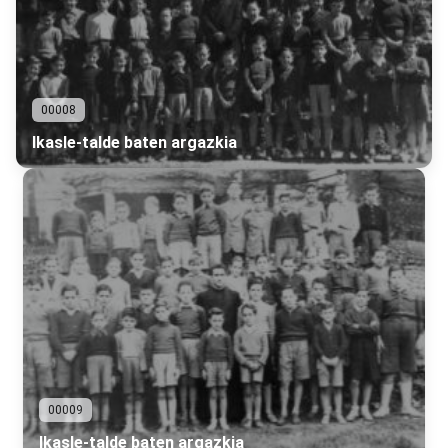
00008
Ikasle-talde baten argazkia
00009
Ikasle-talde baten argazkia