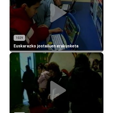
1029
Euskarazko jostailuen erakusketa