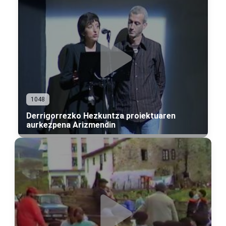
1048
Derrigorrezko Hezkuntza proiektuaren
aurkezpena Arizmendin