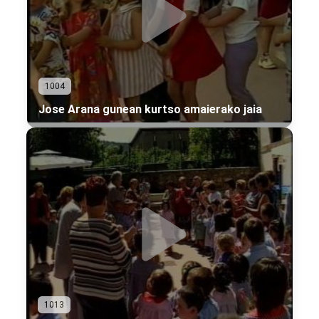
1004
Jose Arana gunean kurtso amaierako jaia
1013