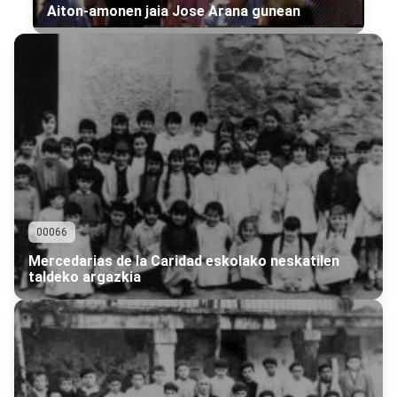
Aiton-amonen jaia Jose Arana gunean
00066
Mercedarias de la Caridad eskolako neskatilen
taldeko argazkia