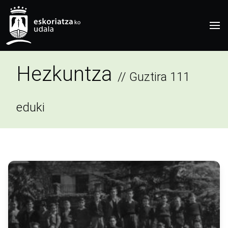
Hezkuntza
// Guztira 111
eduki