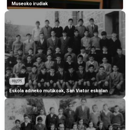
Museoko irudiak
00275
Eskola adineko mutikoak, San Viator eskolan