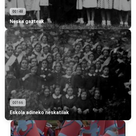
00148
Neska gazteak
00166
Eskola adineko neskatilak