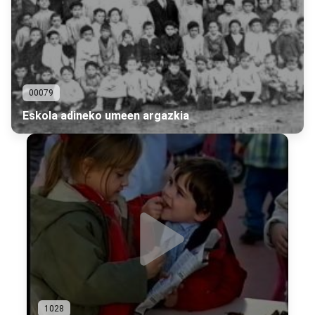
00079
Eskola adineko umeen argazkia
1028