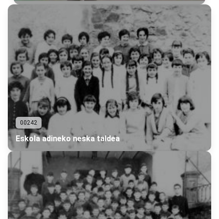
00242
Eskola adineko neska taldea