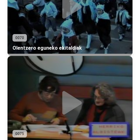
0070
Olentzero eguneko ekitaldiak
0075