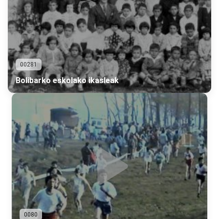
00281
Bolibarko eskolako ikasleak
0080