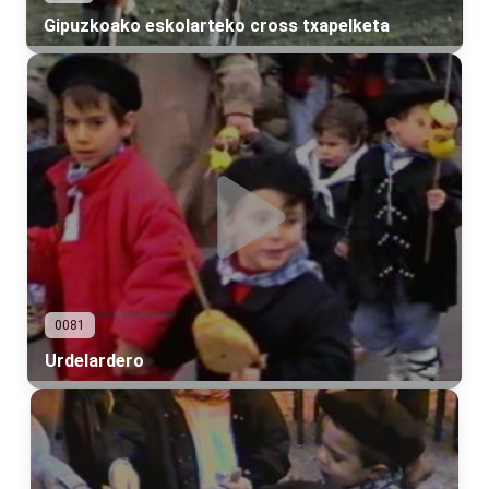
Gipuzkoako eskolarteko cross txapelketa
0081
Urdelardero