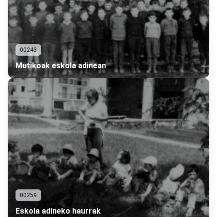
00243
Mutikoak eskola adinean
00259
Eskola adineko haurrak