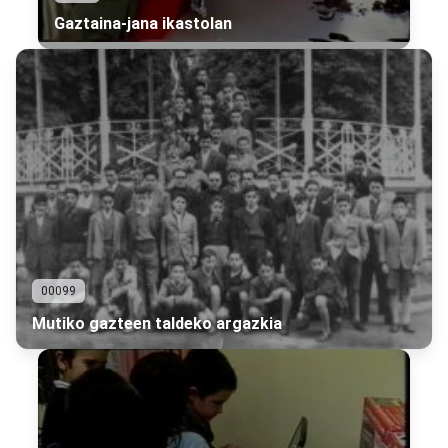
Gaztaina-jana ikastolan
00099
Mutiko gazteen taldeko argazkia