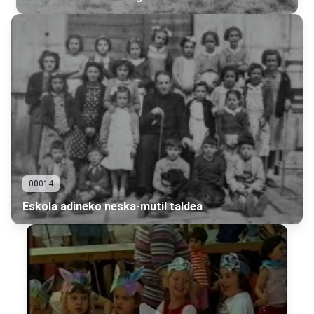
00014
Eskola adineko neska-mutil taldea