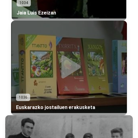
1034
Jaia Luis Ezeizan
1036
Euskarazko jostailuen erakusketa