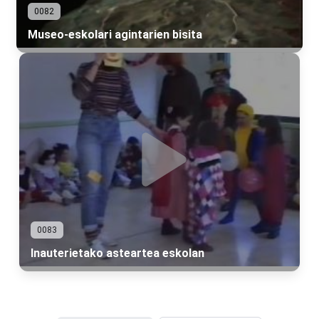
0082
Museo-eskolari agintarien bisita
0083
Inauterietako asteartea eskolan