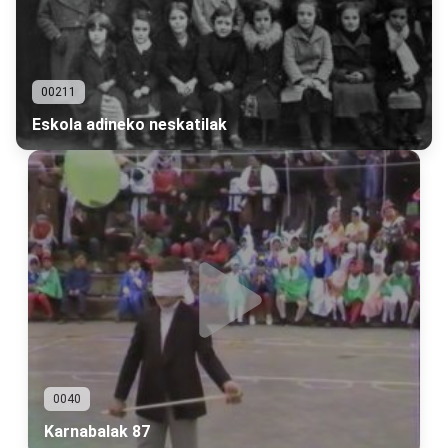
00211
Eskola adineko neskatilak
0040
Karnabalak 87