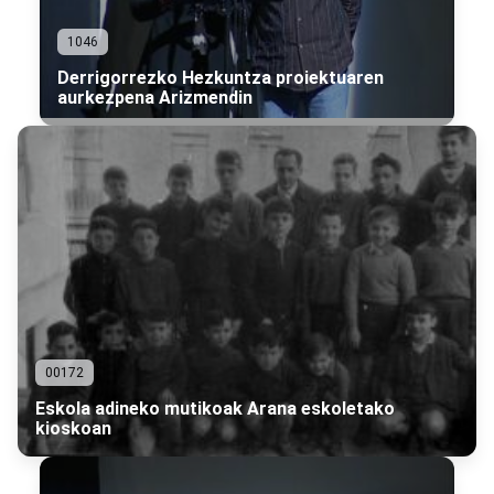
1046
Derrigorrezko Hezkuntza proiektuaren
aurkezpena Arizmendin
00172
Eskola adineko mutikoak Arana eskoletako
kioskoan