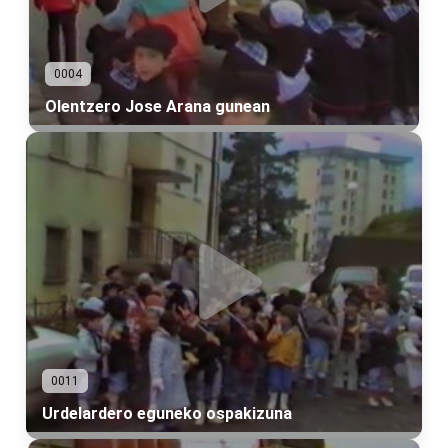
0004
Olentzero Jose Arana gunean
0011
Urdelardero eguneko ospakizuna