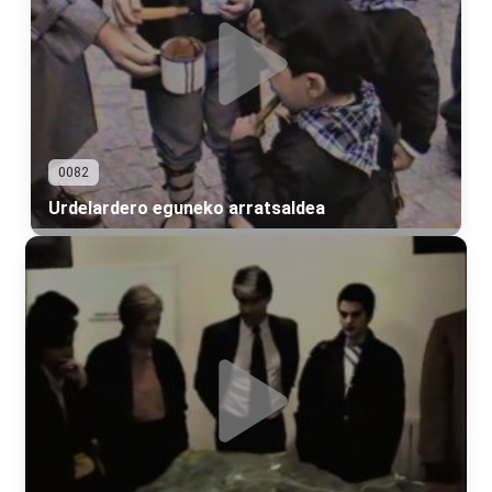
0082
Urdelardero eguneko arratsaldea