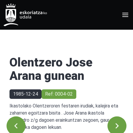
Olentzero Jose
Arana gunean
1985-12-24
Ref: 0004-02
Ikastolako Olentzeroren festaren irudiak, kalejira eta
zaharren egoitzara bisita . Jose Arana ikastola
Sanpedro z/g dagoen erainkuntzan zegoen, gaur egun
biblioteka dagoen lekuan.