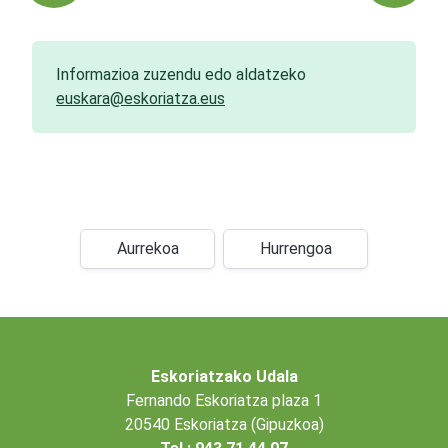
Informazioa zuzendu edo aldatzeko
euskara@eskoriatza.eus
Aurrekoa
Hurrengoa
Eskoriatzako Udala
Fernando Eskoriatza plaza 1
20540 Eskoriatza (Gipuzkoa)