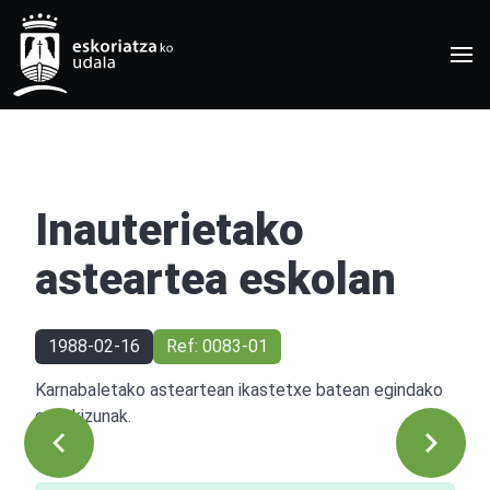
Inauterietako
asteartea eskolan
1988-02-16
Ref: 0083-01
Karnabaletako asteartean ikastetxe batean egindako
ospakizunak.