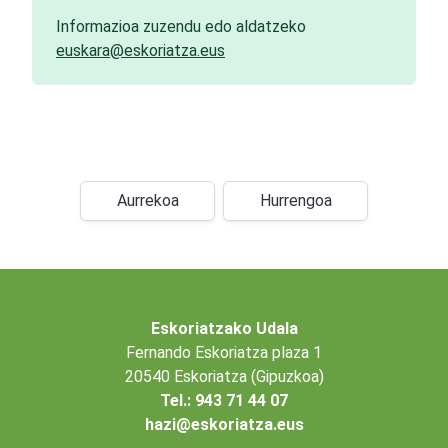
Informazioa zuzendu edo aldatzeko
euskara@eskoriatza.eus
Aurrekoa
Hurrengoa
Eskoriatzako Udala
Fernando Eskoriatza plaza 1
20540 Eskoriatza (Gipuzkoa)
Tel.: 943 71 44 07
hazi@eskoriatza.eus