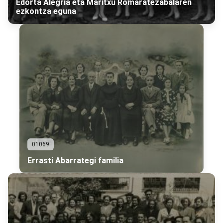
Edorta Alegria eta Maritxu Romaratezabalaren
ezkontza eguna
01069
Errasti Abarrategi familia