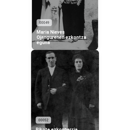
00049
Maria Nieves
Ojangurenen ezkontza
eguna
00052
Bikote ezkonberria.