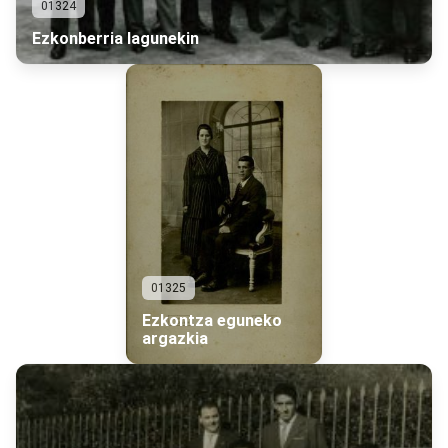
01324
Ezkonberria lagunekin
01325
Ezkontza eguneko
argazkia