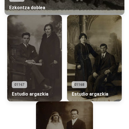
Ezkontza doblea
01167
01168
Estudio argazkia
Estudio argazkia