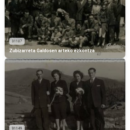
01107
Zubizarreta Galdosen arteko ezkontza
01149