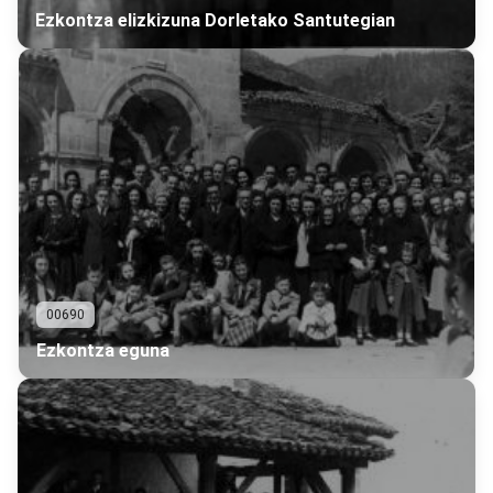
Ezkontza elizkizuna Dorletako Santutegian
00690
Ezkontza eguna