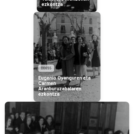
ezkontza
00655
Eugenio Oyanguren eta
Carmen
Aranburuzabalaren
ezkontza