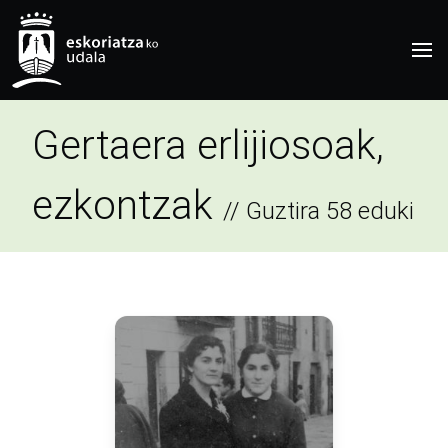
Gertaera erlijiosoak,
ezkontzak
// Guztira 58 eduki