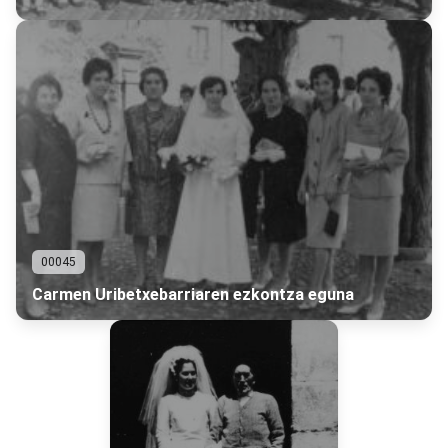
00045
Carmen Uribetxebarriaren ezkontza eguna