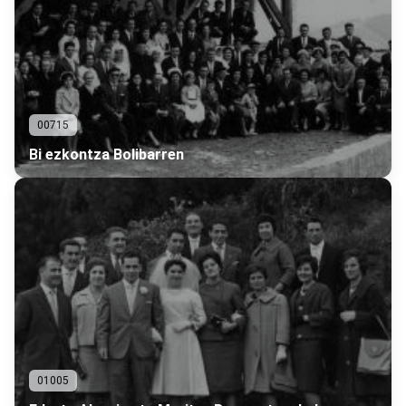
00715
Bi ezkontza Bolibarren
01005