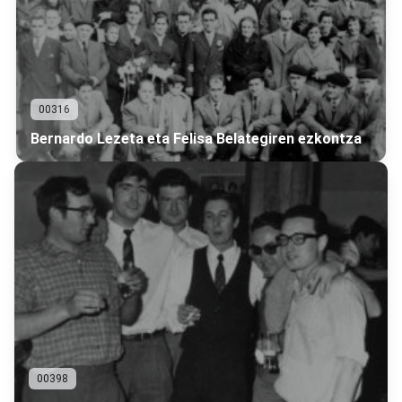
00316
Bernardo Lezeta eta Felisa Belategiren ezkontza
00398