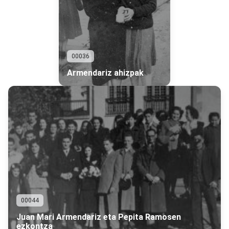
00036
Armendariz ahizpak
00044
Juan Mari Armendariz eta Pepita Ramosen
ezkontza