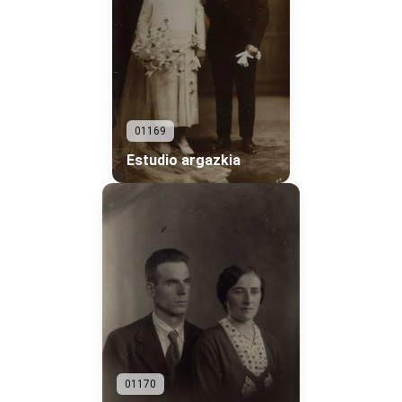
01169
Estudio argazkia
01170