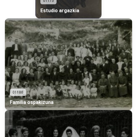
01173
Estudio argazkia
01180
Familia ospakizuna