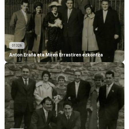
01326
Anton Eraña eta Miren Errastiren ezkontza