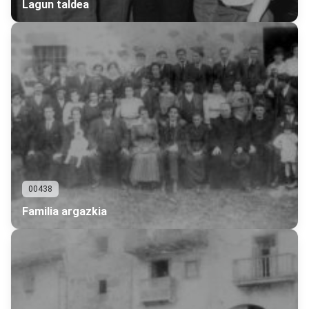
Lagun taldea
00438
Familia argazkia