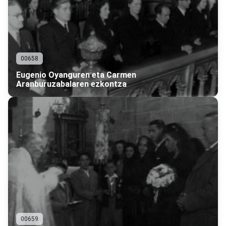
00658
Eugenio Oyanguren eta Carmen
Aranburuzabalaren ezkontza
00659