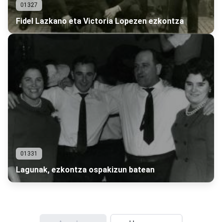
01327
Fidel Lazkano eta Victoria Lopezen ezkontza
01331
Lagunak, ezkontza ospakizun batean