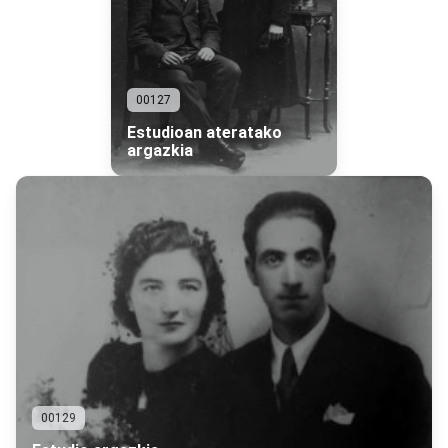
00127
Estudioan ateratako
argazkia
00129