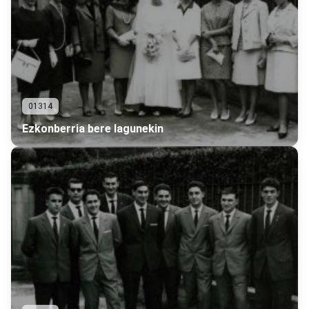
01314
Ezkonberria bere lagunekin