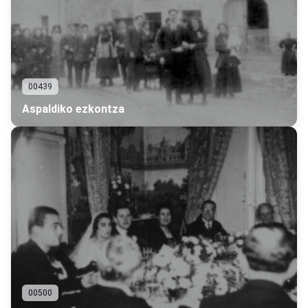
00439
Aspaldiko ezkontza
00500