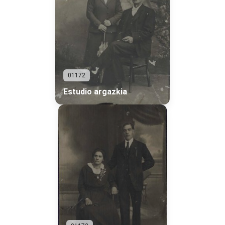
01172
Estudio argazkia