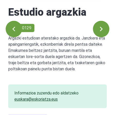
Estudio argazkia
Ref: 00129
Argazki estudioan ateratako argazkia da. Janzkera eta
apaingarriengatik, ezkonberriak direla pentsa daiteke.
Emakumea beltzez jantzita, buruan mantila eta
eskuetan lore-sorta duela agertzen da. Gizonezkoa,
traje beltza eta gorbata jantzita, eta txaketaren goiko
poltsikoan painelu punta bistan duela.
Informazioa zuzendu edo aldatzeko
euskara@eskoriatza.eus