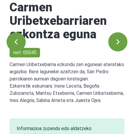
Carmen
Uribetxebarriaren
ezkontza eguna
Ref: 00045
Carmen Uribetxebarria ezkondu zen egunean ateratako
argazkia. Bere lagunekin azaltzen da, San Pedro
parrokiaren aurrean dagoen lorategian.
Ezkerretik eskumara: Irene Leceta, Begoña
Zubizarreta, Maritxu Etxeberria, Carmen Uribetxeberria,
Ines Alegria, Sabina Arrieta eta Juanita Ojea.
Informazioa zuzendu edo aldatzeko