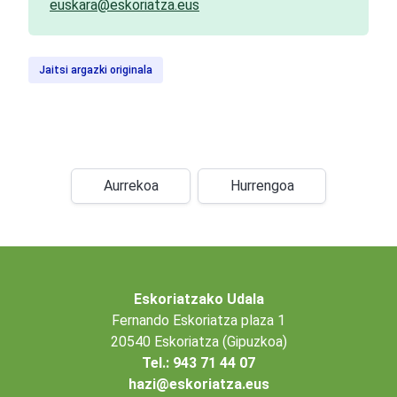
euskara@eskoriatza.eus
Jaitsi argazki originala
Aurrekoa
Hurrengoa
Eskoriatzako Udala
Fernando Eskoriatza plaza 1
20540 Eskoriatza (Gipuzkoa)
Tel.: 943 71 44 07
hazi@eskoriatza.eus