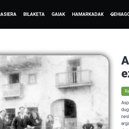
ASIERA
BILAKETA
GAIAK
HAMARKADAK
GEHIAG
A
e
R
Asp
dug
nes
arg