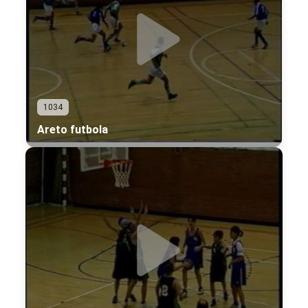
1034
Areto futbola