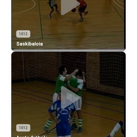
1012
Saskibaloia
1012