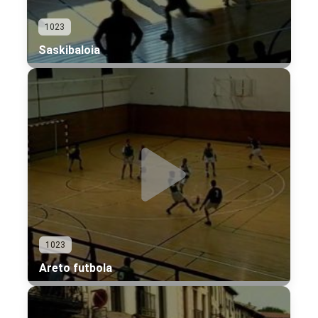
1023
Saskibaloia
1023
Areto futbola