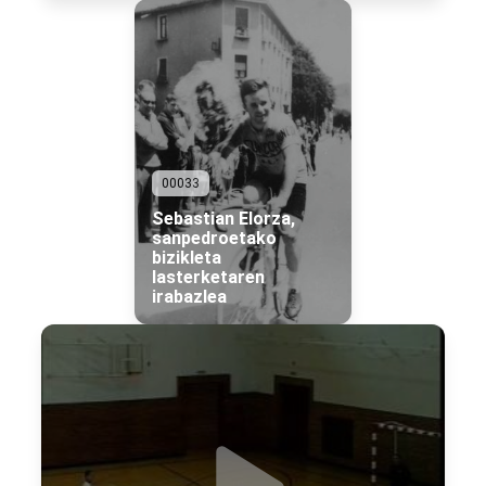
00033
Sebastian Elorza,
sanpedroetako
bizikleta
lasterketaren
irabazlea