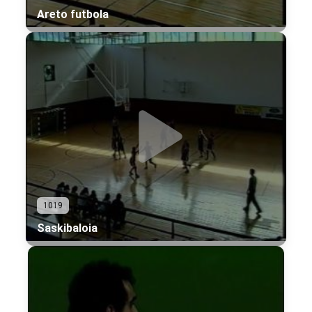
Areto futbola
1019
Saskibaloia