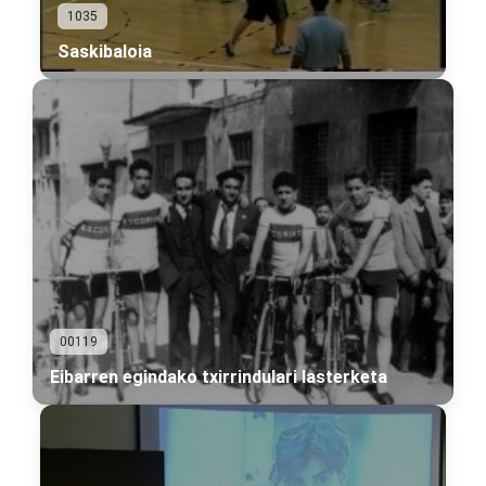
1035
Saskibaloia
00119
Eibarren egindako txirrindulari lasterketa