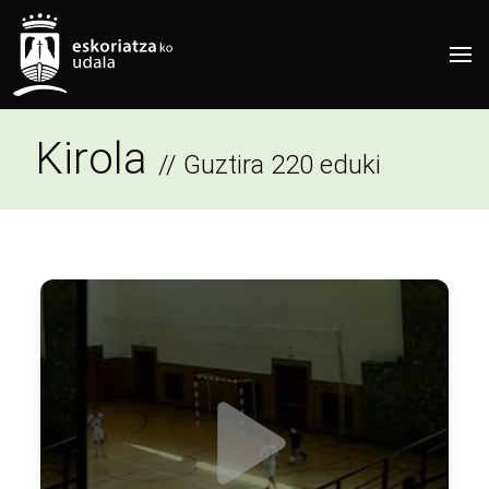
Kirola
// Guztira 220 eduki