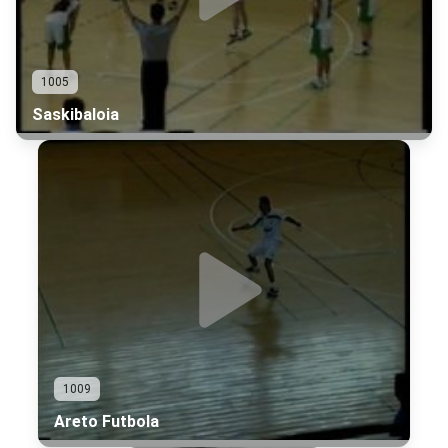
1005
Saskibaloia
1009
Areto Futbola