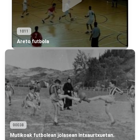
1011
Areto futbola
00038
Mutikoak futbolean jolasean Intxaurtxuetan.