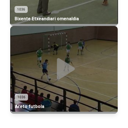
1036
Bixente Etxeandiari omenaldia
1036
Areto futbola