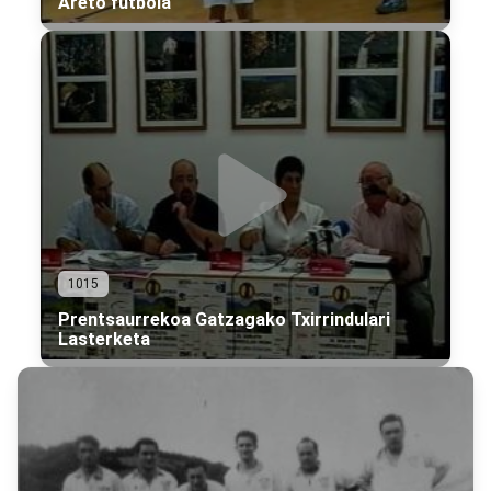
Areto futbola
1015
Prentsaurrekoa Gatzagako Txirrindulari
Lasterketa