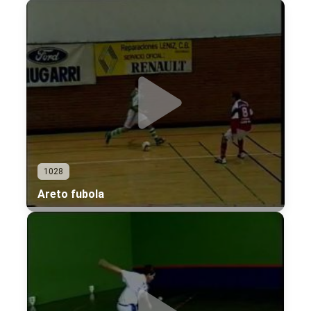
1028
Areto fubola