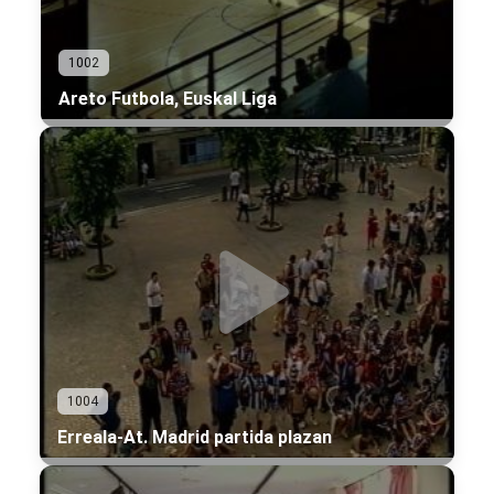
1002
Areto Futbola, Euskal Liga
1004
Erreala-At. Madrid partida plazan