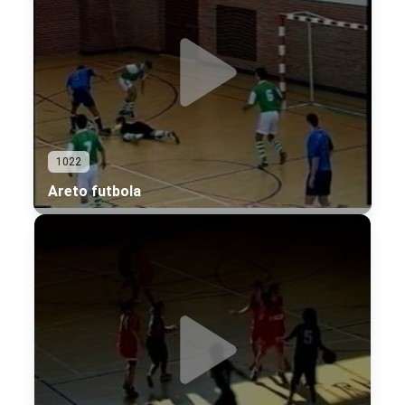
1022
Areto futbola