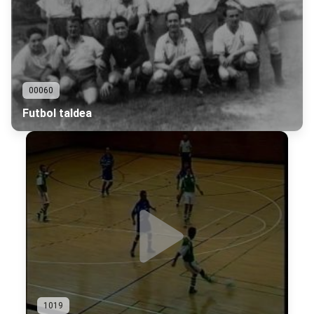
00060
Futbol taldea
1019