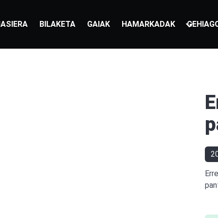
ASIERA
BILAKETA
GAIAK
HAMARKADAK
GEHIAG
E
p
2
Err
pant