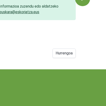
Informazioa zuzendu edo aldatzeko
euskara@eskoriatza.eus
Hurrengoa