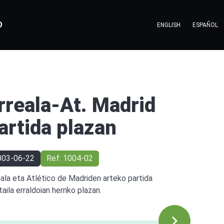
O
ENGLISH
ESPAÑOL
rreala-At. Madrid
artida plazan
003-06-22
Ref: 1004-02
eala eta Atlético de Madriden arteko partida
aila erraldoian herriko plazan.