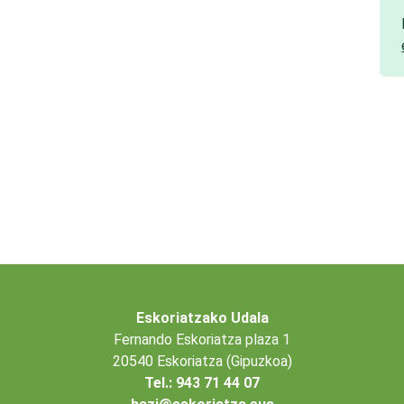
Eskoriatzako Udala
Fernando Eskoriatza plaza 1
20540 Eskoriatza (Gipuzkoa)
Tel.: 943 71 44 07