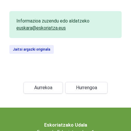
Informazioa zuzendu edo aldatzeko
euskara@eskoriatza.eus
Jaitsi argazki originala
Aurrekoa
Hurrengoa
Eskoriatzako Udala