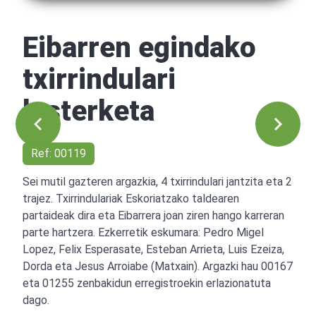
Eibarren egindako
txirrindulari
lasterketa
Ref: 00119
Sei mutil gazteren argazkia, 4 txirrindulari jantzita eta 2
trajez. Txirrindulariak Eskoriatzako taldearen
partaideak dira eta Eibarrera joan ziren hango karreran
parte hartzera. Ezkerretik eskumara: Pedro Migel
Lopez, Felix Esperasate, Esteban Arrieta, Luis Ezeiza,
Dorda eta Jesus Arroiabe (Matxain). Argazki hau 00167
eta 01255 zenbakidun erregistroekin erlazionatuta
dago.