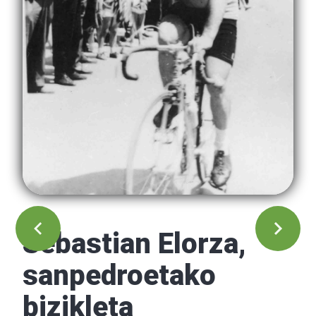
Sebastian Elorza,
sanpedroetako
bizikleta