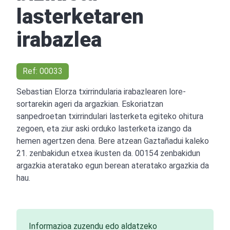
lasterketaren
irabazlea
Ref: 00033
Sebastian Elorza txirrindularia irabazlearen lore-
sortarekin ageri da argazkian. Eskoriatzan
sanpedroetan txirrindulari lasterketa egiteko ohitura
zegoen, eta ziur aski orduko lasterketa izango da
hemen agertzen dena. Bere atzean Gaztañadui kaleko
21. zenbakidun etxea ikusten da. 00154 zenbakidun
argazkia ateratako egun berean ateratako argazkia da
hau.
Informazioa zuzendu edo aldatzeko