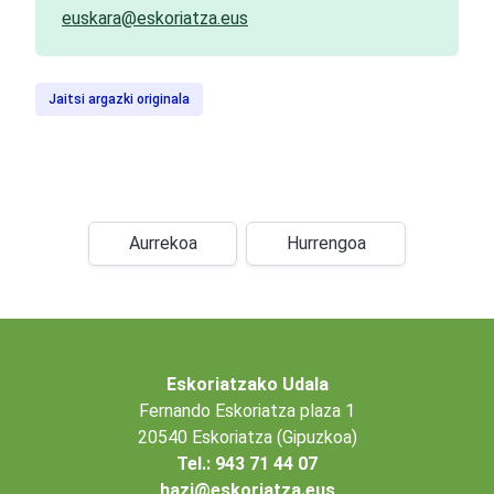
euskara@eskoriatza.eus
Jaitsi argazki originala
Aurrekoa
Hurrengoa
Eskoriatzako Udala
Fernando Eskoriatza plaza 1
20540 Eskoriatza (Gipuzkoa)
Tel.: 943 71 44 07
hazi@eskoriatza.eus