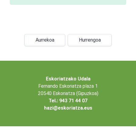
Aurrekoa
Hurrengoa
Eskoriatzako Udala
Fernando Eskoriatza plaza 1
20540 Eskoriatza (Gipuzkoa)
Tel.: 943 71 44 07
hazi@eskoriatza.eus