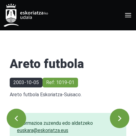
Areto futbola
2003-10-05
Ref: 1019-01
Areto futbola Eskoriatza-Suisaco.
Informazioa zuzendu edo aldatzeko
euskara@eskoriatza.eus