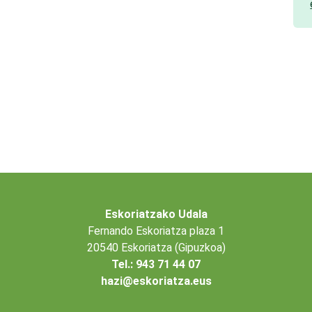
Eskoriatzako Udala
Fernando Eskoriatza plaza 1
20540 Eskoriatza (Gipuzkoa)
Tel.: 943 71 44 07
hazi@eskoriatza.eus