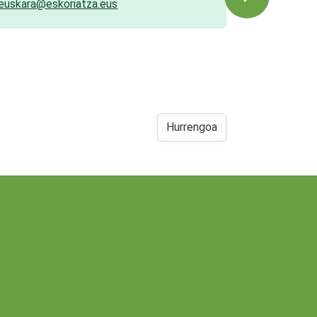
euskara@eskoriatza.eus
Hurrengoa