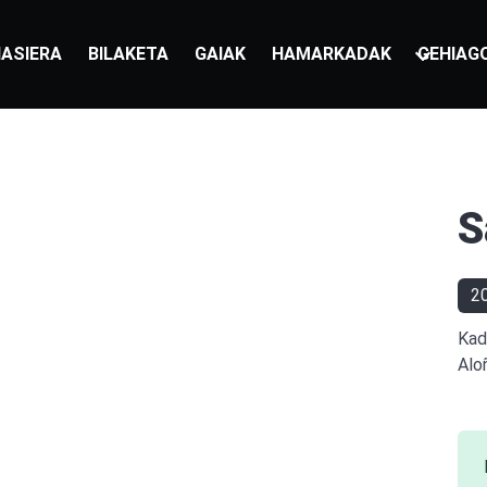
ASIERA
BILAKETA
GAIAK
HAMARKADAK
GEHIAG
S
2
Kad
Alo