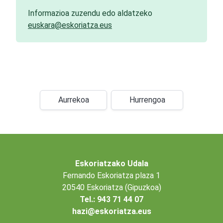
Informazioa zuzendu edo aldatzeko
euskara@eskoriatza.eus
Aurrekoa
Hurrengoa
Eskoriatzako Udala
Fernando Eskoriatza plaza 1
20540 Eskoriatza (Gipuzkoa)
Tel.: 943 71 44 07
hazi@eskoriatza.eus