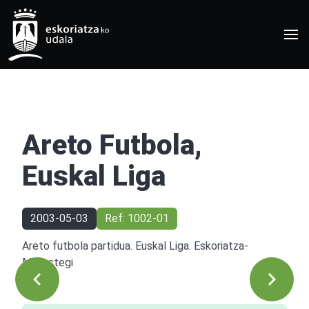
Areto Futbola,
Euskal Liga
2003-05-03
Ref: 1002-01
Areto futbola partidua. Euskal Liga. Eskoriatza-
Mazustegi