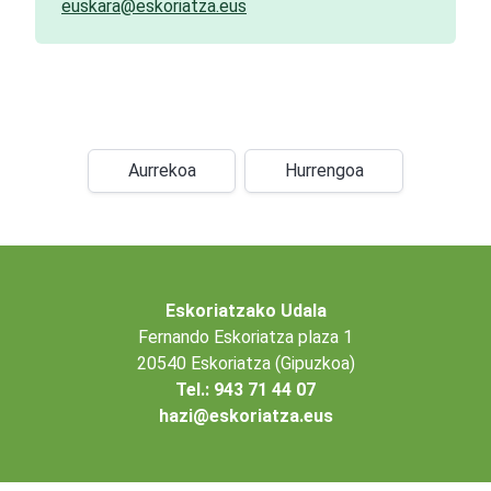
euskara@eskoriatza.eus
Aurrekoa
Hurrengoa
Eskoriatzako Udala
Fernando Eskoriatza plaza 1
20540 Eskoriatza (Gipuzkoa)
Tel.: 943 71 44 07
hazi@eskoriatza.eus