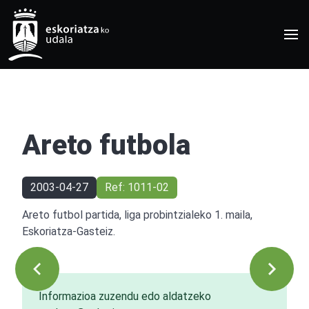
Areto futbola
2003-04-27
Ref: 1011-02
Areto futbol partida, liga probintzialeko 1. maila,
Eskoriatza-Gasteiz.
Informazioa zuzendu edo aldatzeko