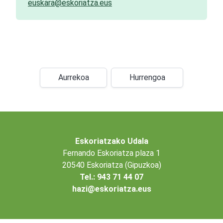
euskara@eskoriatza.eus
Aurrekoa
Hurrengoa
Eskoriatzako Udala
Fernando Eskoriatza plaza 1
20540 Eskoriatza (Gipuzkoa)
Tel.: 943 71 44 07
hazi@eskoriatza.eus