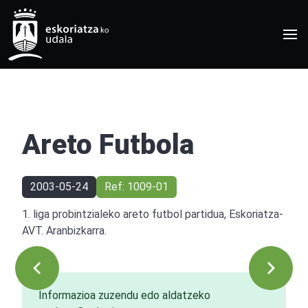
Areto Futbola
2003-05-24
Ref: 1009-01
1. liga probintzialeko areto futbol partidua, Eskoriatza-
AVT. Aranbizkarra.
Informazioa zuzendu edo aldatzeko