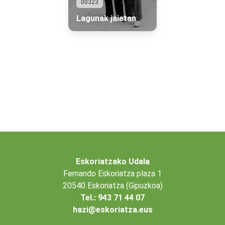
00323
Lagunak jaietan
Eskoriatzako Udala
Fernando Eskoriatza plaza 1
20540 Eskoriatza (Gipuzkoa)
Tel.: 943 71 44 07
hazi@eskoriatza.eus