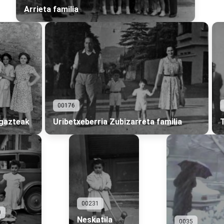
Arrieta familia
00176
gazteak
Uribetxeberria Zubizarreta familia
T
00231
0
Neskatila
0035