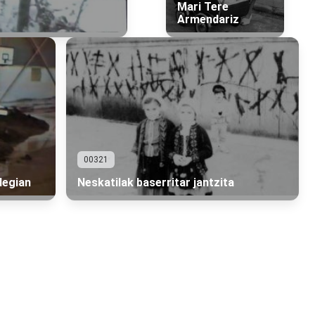
Mari Tere
Armendariz
00321
degian
Neskatilak baserritar jantzita