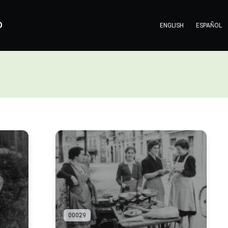
O
ENGLISH
ESPAÑOL
00029