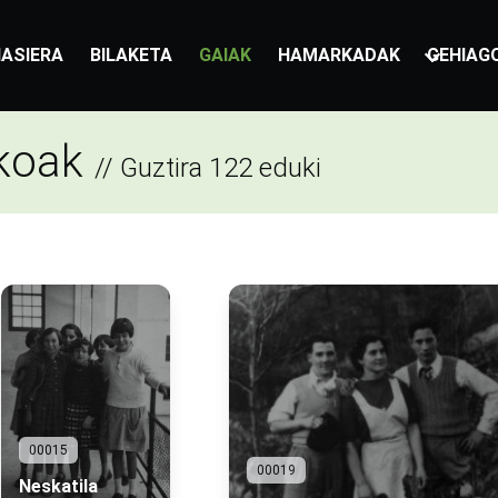
ASIERA
BILAKETA
GAIAK
HAMARKADAK
GEHIAG
okoak
// Guztira 122 eduki
00015
00019
Neskatila