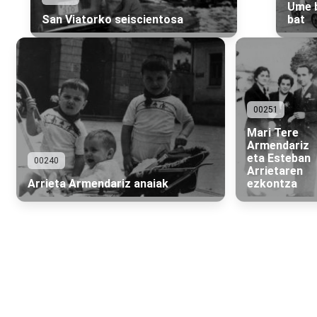
Ume 
San Viatorko seiscientosa
bat
00251
Mari Tere
Armendariz
eta Esteban
00240
Arrietaren
Arrieta Armendariz anaiak
ezkontza