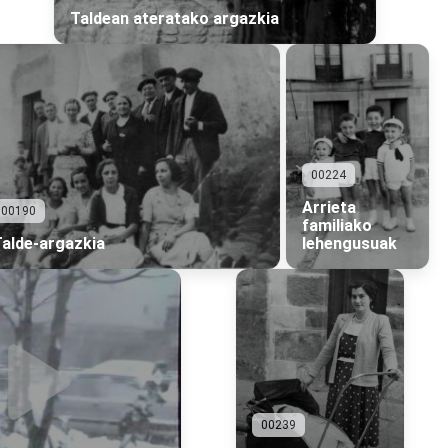
Taldean ateratako argazkia
00224
Arrieta
00190
familiako
alde-argazkia
lehengusuak
00239