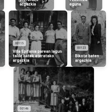
argazkia
eguna
00115
00123
Villa Epifania parean lagun
talde batek ateratako
Bikote baten
argazkia
argazkia
00146