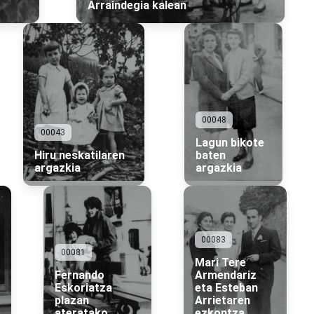
Arraindegia kalean
00048
00043
Lagun bikote
Hiru neskatilaren
baten
argazkia
argazkia
00083
00081
Mari Tere
Fernando
Armendariz
Eskoriatza
eta Esteban
plazan
Arrietaren
ateratako
ezkontza