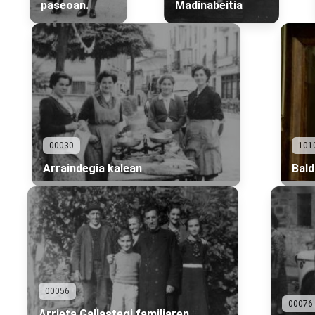
paseoan.
Madinabeitia
00030
101
Arraindegia kalean
Bald
00056
00076
Arrieta Gallastegi familiaren