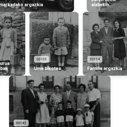
amarkadako argazkia
alabekin
y
00109
00114
purua
ebak
Ume bikotea
Familia argazkia
00143