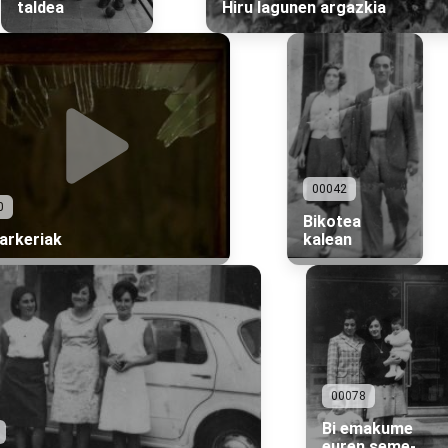
taldea
Hiru lagunen argazkia
00042
0
Bikotea
arkeriak
kalean
00078
Bi emakume
euren seme-