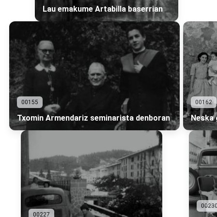
Lau emakume Artabilla baserrian
00155
00162
Txomin Armendariz seminarista denboran
Neska 
0023
00227