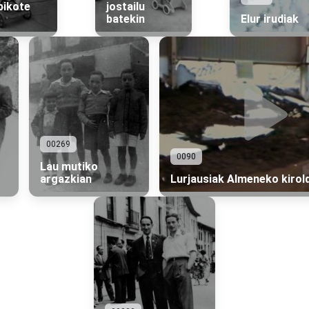
bikote
jostailu
batekin
Elur irudiak
00269
0090
Lau mutiko
argazkian
Lurjausiak Almeneko kirol