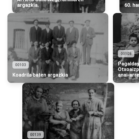
argazkia.
60. h
00108
Pagalda
00103
Otxoaiz
Koadrila baten argazkia
anai-arr
00139