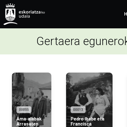
H
Gertaera eguner
00005
00013
Ama-alabak
Pedro Ibabe eta
Arrasaten
Francisca