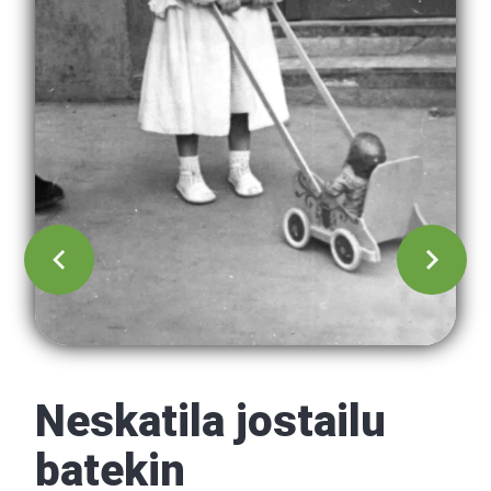
Neskatila jostailu
batekin