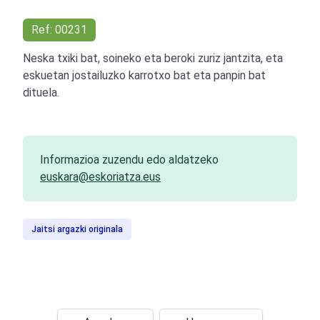
Ref: 00231
Neska txiki bat, soineko eta beroki zuriz jantzita, eta
eskuetan jostailuzko karrotxo bat eta panpin bat
dituela.
Informazioa zuzendu edo aldatzeko
euskara@eskoriatza.eus
Jaitsi argazki originala