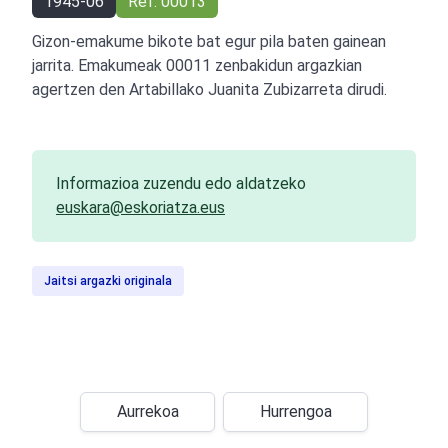
1945-06
Ref: 00013
Gizon-emakume bikote bat egur pila baten gainean
jarrita. Emakumeak 00011 zenbakidun argazkian
agertzen den Artabillako Juanita Zubizarreta dirudi.
Informazioa zuzendu edo aldatzeko
euskara@eskoriatza.eus
Jaitsi argazki originala
Aurrekoa
Hurrengoa