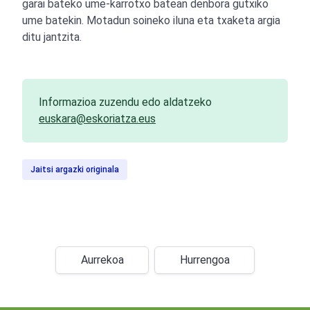
garai bateko ume-karrotxo batean denbora gutxiko
ume batekin. Motadun soineko iluna eta txaketa argia
ditu jantzita.
Informazioa zuzendu edo aldatzeko
euskara@eskoriatza.eus
Jaitsi argazki originala
Aurrekoa
Hurrengoa