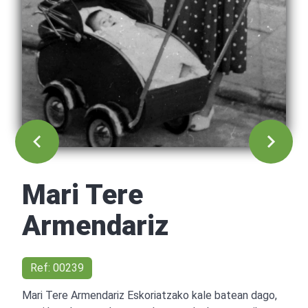
Mari Tere
Armendariz
Ref: 00239
Mari Tere Armendariz Eskoriatzako kale batean dago,