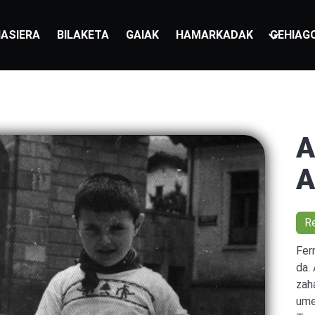
ASIERA
BILAKETA
GAIAK
HAMARKADAK
GEHIAG
A
A
R
Fer
da.
zaha
ume-