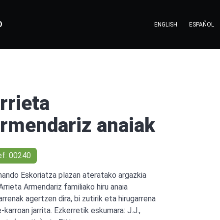
O
ENGLISH
ESPAÑOL
rrieta
rmendariz anaiak
ef: 00240
nando Eskoriatza plazan ateratako argazkia
 Arrieta Armendariz familiako hiru anaia
rrenak agertzen dira, bi zutirik eta hirugarrena
karroan jarrita. Ezkerretik eskumara: J.J.,