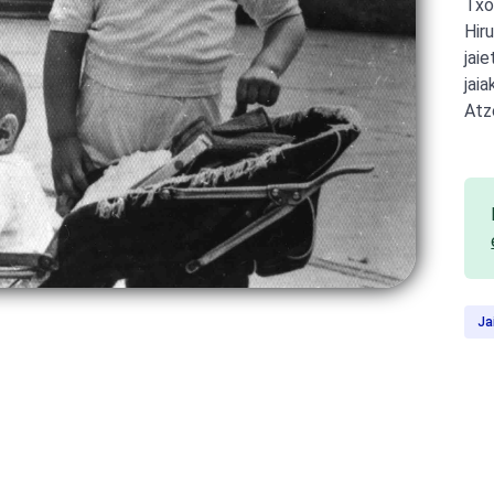
Txo
Hir
jai
jai
Atz
Ja