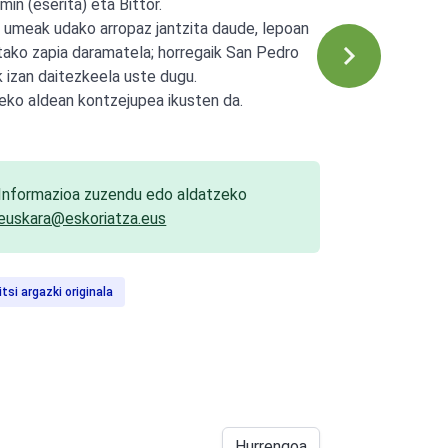
min (eserita) eta Bittor.
u umeak udako arropaz jantzita daude, lepoan
etako zapia daramatela; horregaik San Pedro
ak izan daitezkeela uste dugu.
eko aldean kontzejupea ikusten da.
Informazioa zuzendu edo aldatzeko
euskara@eskoriatza.eus
itsi argazki originala
Hurrengoa