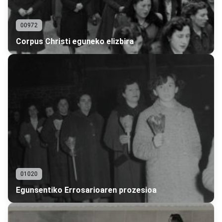
00972
Corpus Christi eguneko elizbira
01020
Egunsentiko Errosarioaren prozesioa