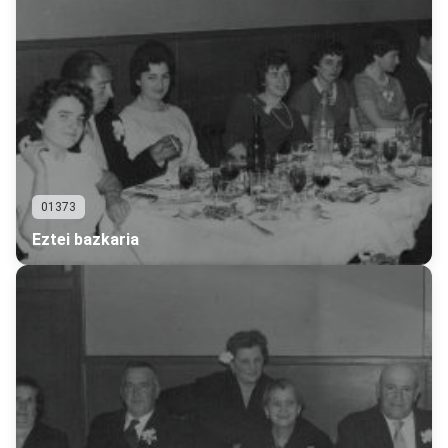
01373
Eztei bazkaria