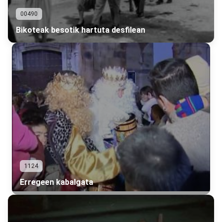
00490
Bikoteak besotik hartuta desfilean
1124
Erregeen kabalgata