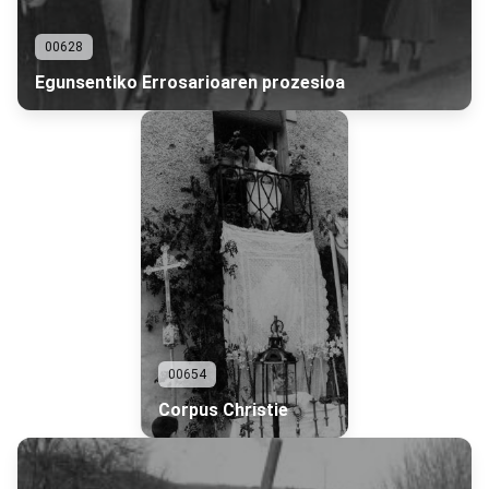
00628
Egunsentiko Errosarioaren prozesioa
00654
Corpus Christie