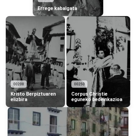
Errege kabalgata
00208
00250
Kristo Berpiztuaren
Corpus Christie
elizbira
eguneko bedeinkazioa