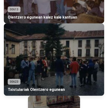
00613
Olentzero egunean kalez kale kantuan
00623
Txistulariak Olentzero egunean