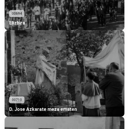
00694
Elizbira
00710
D. Jose Azkarate meza ematen