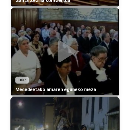
Santa Zezilia kontzertua
1037
Mesedeetako amaren eguneko meza