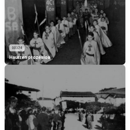
00324
Haurren prozesioa