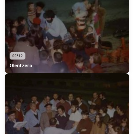
00612
Olentzero