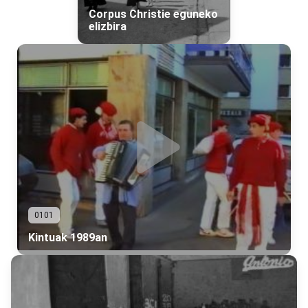
Corpus Christie eguneko
elizbira
0101
Kintuak 1989an