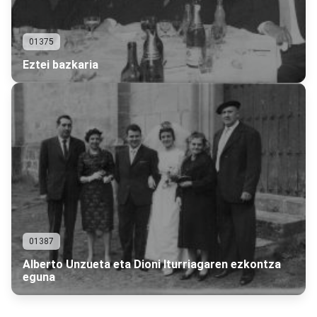
01375
Eztei bazkaria
01387
Alberto Unzueta eta Dioni Iturriagaren ezkontza
eguna