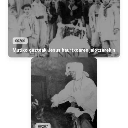
00200
Mutiko gazteak Jesus haurtxoaren jaiotzarekin
00207