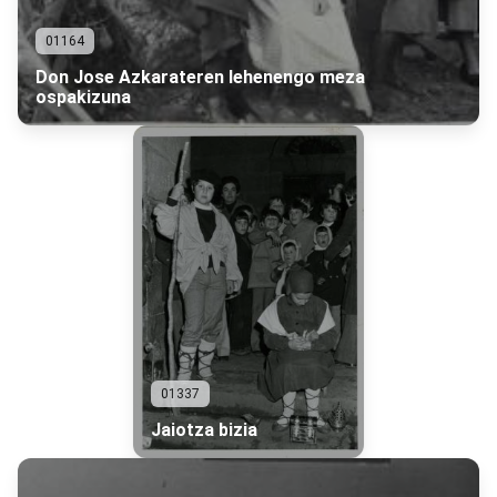
01164
Don Jose Azkarateren lehenengo meza
ospakizuna
01337
Jaiotza bizia