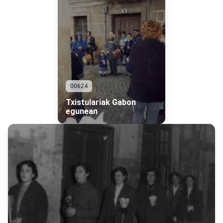
00624
Txistulariak Gabon
egunean