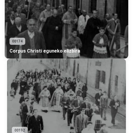
00174
Corpus Christi eguneko elizbira
00192