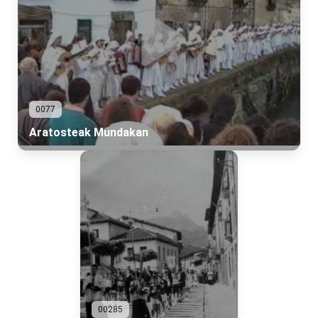
0077
Aratosteak Mundakan
00285