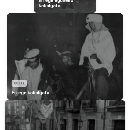
Errege eguneko
kabalgata
00171
Errege kabalgata