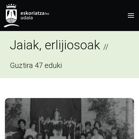
Jaiak, erlijiosoak
//
Guztira 47 eduki