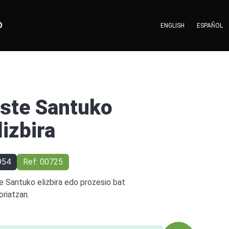
O
ENGLISH
ESPAÑOL
ste Santuko
lizbira
954
Ref: 00725
e Santuko elizbira edo prozesio bat
oriatzan.