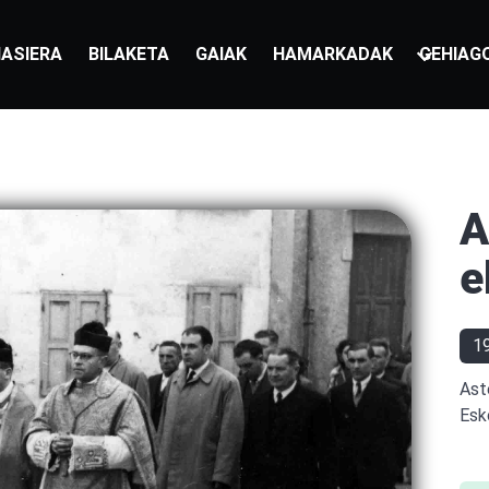
ASIERA
BILAKETA
GAIAK
HAMARKADAK
GEHIAG
A
e
1
Ast
Esk