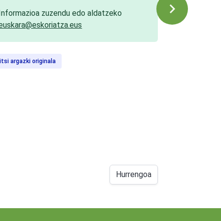
Informazioa zuzendu edo aldatzeko
euskara@eskoriatza.eus
itsi argazki originala
Hurrengoa