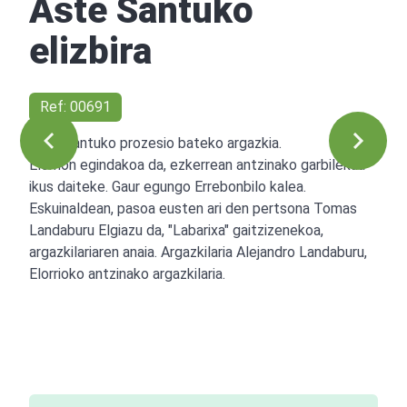
Aste Santuko
elizbira
Ref: 00691
Aste Santuko prozesio bateko argazkia.
Elorrion egindakoa da, ezkerrean antzinako garbilekua
ikus daiteke. Gaur egungo Errebonbilo kalea.
Eskuinaldean, pasoa eusten ari den pertsona Tomas
Landaburu Elgiazu da, "Labarixa" gaitzizenekoa,
argazkilariaren anaia. Argazkilaria Alejandro Landaburu,
Elorrioko antzinako argazkilaria.