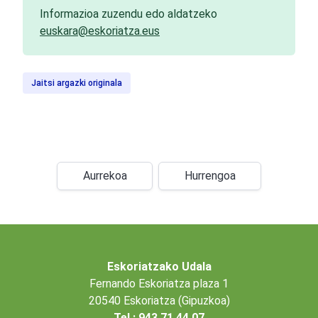
Informazioa zuzendu edo aldatzeko
euskara@eskoriatza.eus
Jaitsi argazki originala
Aurrekoa
Hurrengoa
Eskoriatzako Udala
Fernando Eskoriatza plaza 1
20540 Eskoriatza (Gipuzkoa)
Tel.: 943 71 44 07