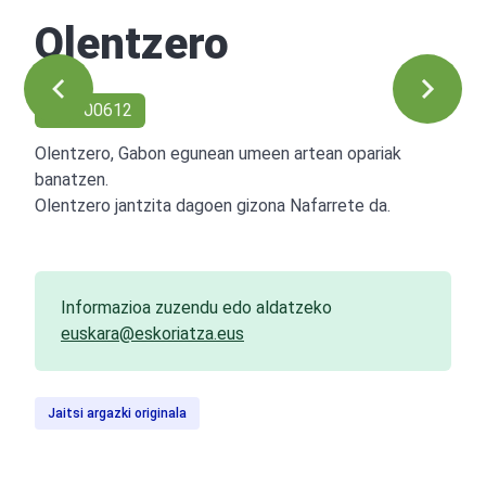
Olentzero
Ref: 00612
Olentzero, Gabon egunean umeen artean opariak
banatzen.
Olentzero jantzita dagoen gizona Nafarrete da.
Informazioa zuzendu edo aldatzeko
euskara@eskoriatza.eus
Jaitsi argazki originala