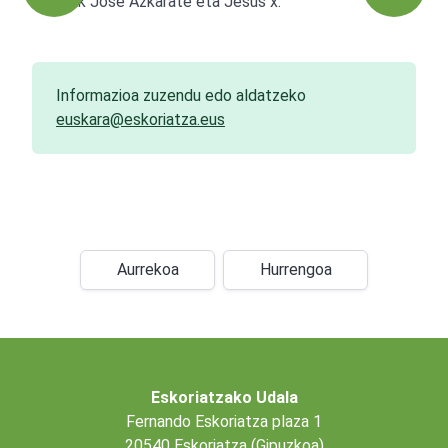
Apaizak Jose Azkarate eta Jesus x.
Informazioa zuzendu edo aldatzeko
euskara@eskoriatza.eus
Aurrekoa
Hurrengoa
Eskoriatzako Udala
Fernando Eskoriatza plaza 1
20540 Eskoriatza (Gipuzkoa)