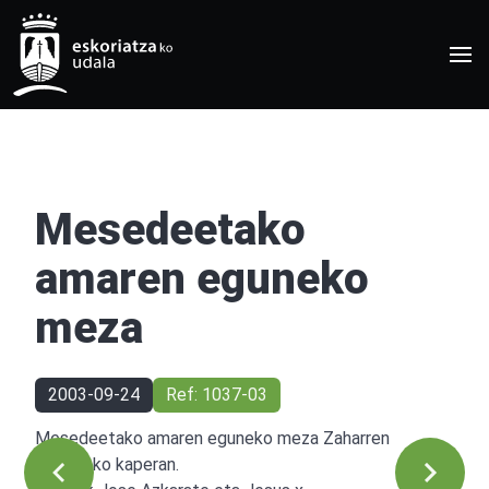
Mesedeetako
amaren eguneko
meza
2003-09-24
Ref: 1037-03
Mesedeetako amaren eguneko meza Zaharren
Egoitzako kaperan.