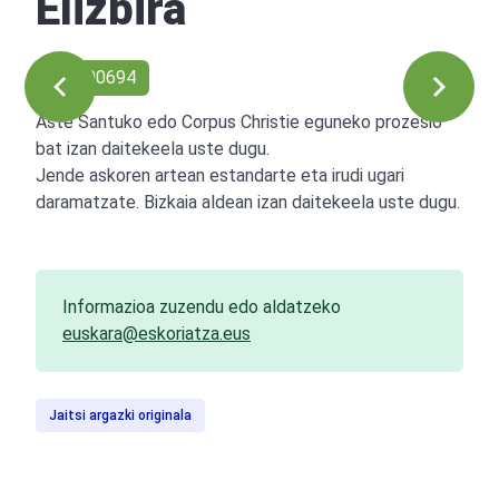
Elizbira
Ref: 00694
Aste Santuko edo Corpus Christie eguneko prozesio
bat izan daitekeela uste dugu.
Jende askoren artean estandarte eta irudi ugari
daramatzate. Bizkaia aldean izan daitekeela uste dugu.
Informazioa zuzendu edo aldatzeko
euskara@eskoriatza.eus
Jaitsi argazki originala