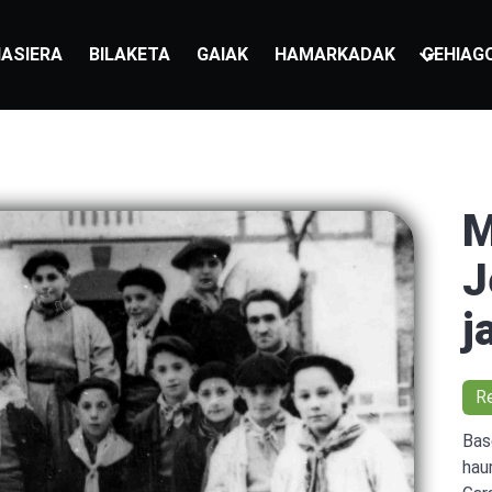
ASIERA
BILAKETA
GAIAK
HAMARKADAK
GEHIAG
M
J
j
R
Bas
hau