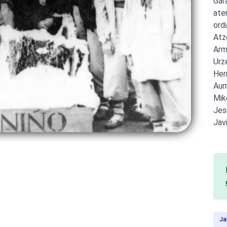
Gar
ate
ord
Atz
Arm
Urz
Her
Aurr
Mik
Jes
Jav
Ja