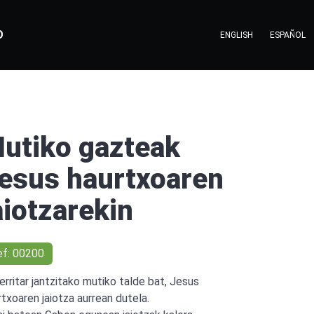
O
ENGLISH
ESPAÑOL
utiko gazteak
esus haurtxoaren
aiotzarekin
ef: 00200
erritar jantzitako mutiko talde bat, Jesus
rtxoaren jaiotza aurrean dutela.