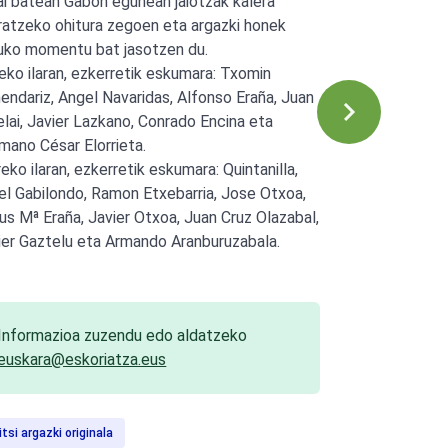
ai batean Gabon egunean jaiotzak kalera
ratzeko ohitura zegoen eta argazki honek
uko momentu bat jasotzen du.
eko ilaran, ezkerretik eskumara: Txomin
endariz, Angel Navaridas, Alfonso Eraña, Juan
elai, Javier Lazkano, Conrado Encina eta
mano César Elorrieta.
eko ilaran, ezkerretik eskumara: Quintanilla,
el Gabilondo, Ramon Etxebarria, Jose Otxoa,
us Mª Eraña, Javier Otxoa, Juan Cruz Olazabal,
ier Gaztelu eta Armando Aranburuzabala.
Informazioa zuzendu edo aldatzeko
euskara@eskoriatza.eus
itsi argazki originala