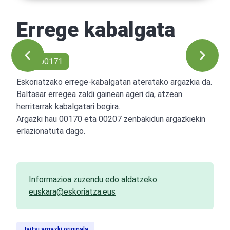
Errege kabalgata
Ref: 00171
Eskoriatzako errege-kabalgatan ateratako argazkia da.
Baltasar erregea zaldi gainean ageri da, atzean
herritarrak kabalgatari begira.
Argazki hau 00170 eta 00207 zenbakidun argazkiekin
erlazionatuta dago.
Informazioa zuzendu edo aldatzeko
euskara@eskoriatza.eus
Jaitsi argazki originala