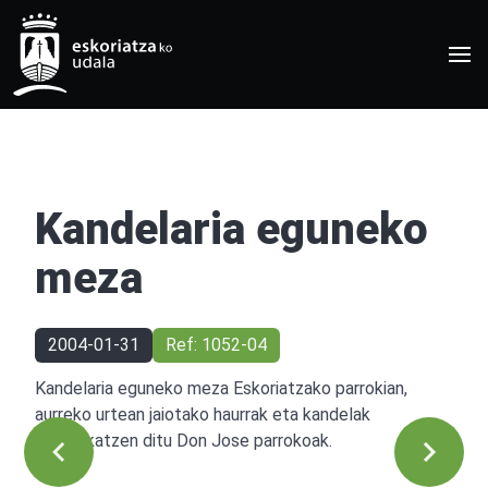
Kandelaria eguneko
meza
2004-01-31
Ref: 1052-04
Kandelaria eguneko meza Eskoriatzako parrokian,
aurreko urtean jaiotako haurrak eta kandelak
bedeinkatzen ditu Don Jose parrokoak.