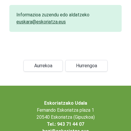
Informazioa zuzendu edo aldatzeko
euskara@eskoriatza.eus
Aurrekoa
Hurrengoa
Eskoriatzako Udala
Fernando Eskoriatza plaza 1
20540 Eskoriatza (Gipuzkoa)
Tel.: 943 71 44 07