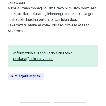
pasatzean.
Aurre-aurrean monagillo jantzitako bi mutiko doaz, eta
eurei jarraika, bi ilaratan, lehenengo mutikoak eta gero
neskatilak. Eurekin batera bi txistulari doaz.
Ezkerretara Arana eskolak ikusten dira eta atzean
Atxorrotz.
Informazioa zuzendu edo aldatzeko
euskara@eskoriatza.eus
Jaitsi argazki originala