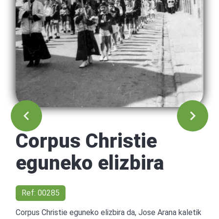
Corpus Christie
eguneko elizbira
Ref: 00285
Corpus Christie eguneko elizbira da, Jose Arana kaletik