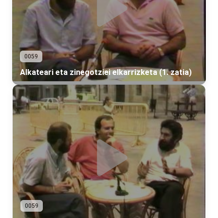
0059
Alkateari eta zinegotziei elkarrizketa (1. zatia)
0059