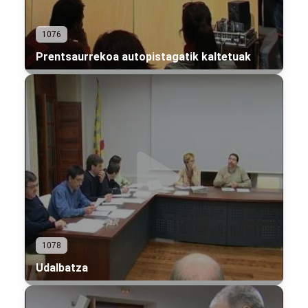
1076
Prentsaurrekoa autopistagatik kaltetuak
1078
Udalbatza