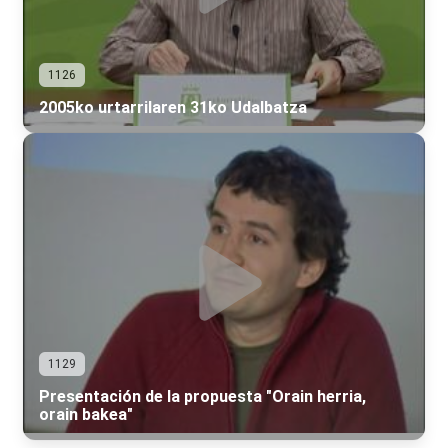
1126
2005ko urtarrilaren 31ko Udalbatza
1129
Presentación de la propuesta "Orain herria,
orain bakea"