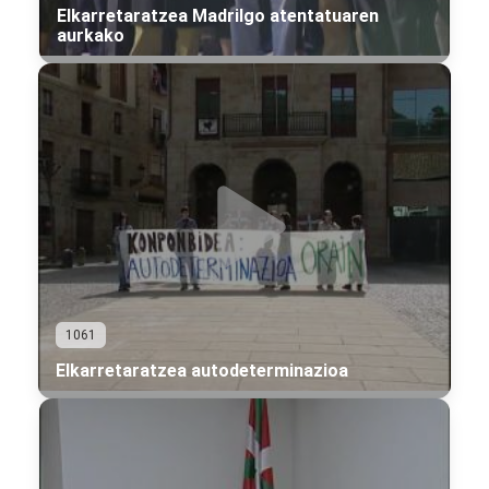
Elkarretaratzea Madrilgo atentatuaren
aurkako
1061
Elkarretaratzea autodeterminazioa