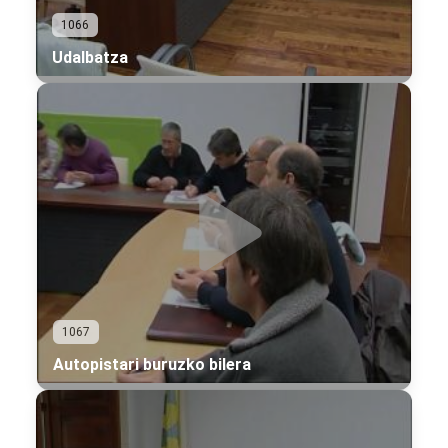
1066
Udalbatza
1067
Autopistari buruzko bilera