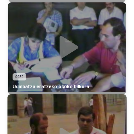
0059
Udalbatza eratzeko osoko bilkura