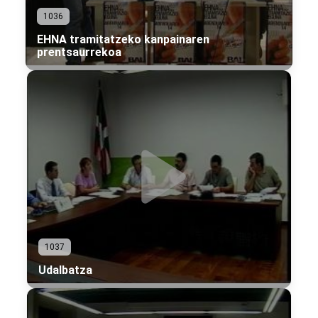
1036
EHNA tramitatzeko kanpainaren
prentsaurrekoa
1037
Udalbatza