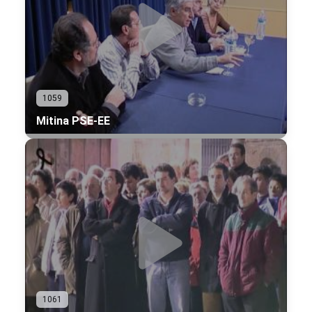
1059
Mitina PSE-EE
1061