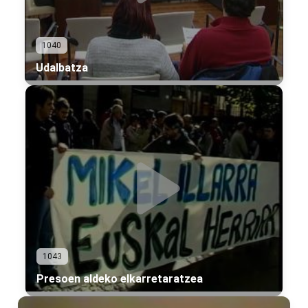
1040
Udalbatza
1043
Presoen aldeko elkarretaratzea