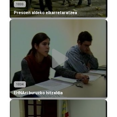
1033
Presoen aldeko elkarretaratzea
1034
EHNAri buruzko hitzaldia