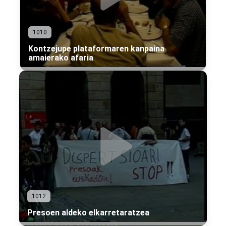
1010
Kontzejupe plataformaren kanpaina
amaierako afaria
1012
Presoen aldeko elkarretaratzea