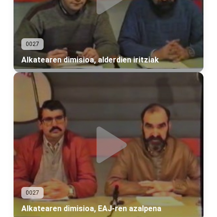
0027
Alkatearen dimisioa, alderdien iritziak
0027
Alkatearen dimisioa, EAJ-ren azalpena