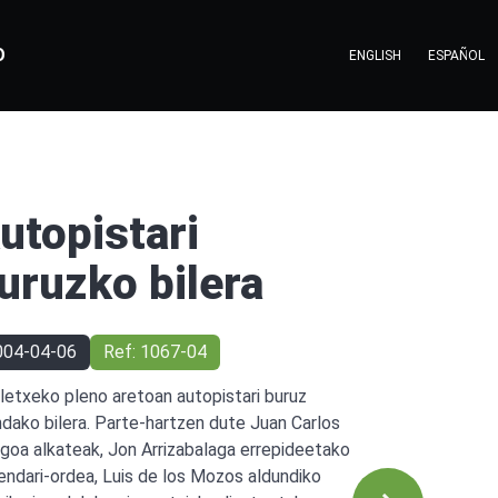
O
ENGLISH
ESPAÑOL
utopistari
uruzko bilera
004-04-06
Ref: 1067-04
letxeko pleno aretoan autopistari buruz
ndako bilera. Parte-hartzen dute Juan Carlos
goa alkateak, Jon Arrizabalaga errepideetako
endari-ordea, Luis de los Mozos aldundiko