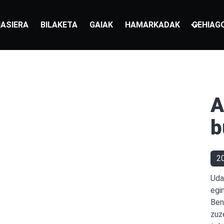
ASIERA
BILAKETA
GAIAK
HAMARKADAK
GEHIAG
A
b
2
Uda
egi
Ben
zuz