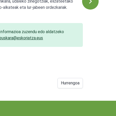
nikaria, udaleko zinegotziak, elizateetako
o-alkateak eta lur-jabeen ordezkariak.
Informazioa zuzendu edo aldatzeko
euskara@eskoriatza.eus
Hurrengoa