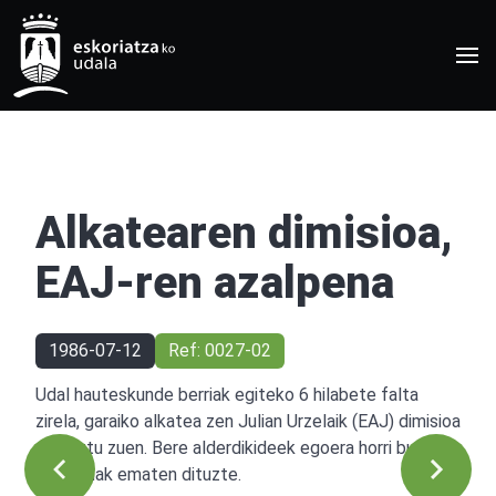
Alkatearen dimisioa,
EAJ-ren azalpena
1986-07-12
Ref: 0027-02
Udal hauteskunde berriak egiteko 6 hilabete falta
zirela, garaiko alkatea zen Julian Urzelaik (EAJ) dimisioa
aurkeztu zuen. Bere alderdikideek egoera horri buruzko
azalpenak ematen dituzte.