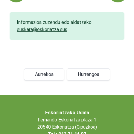
Informazioa zuzendu edo aldatzeko
euskara@eskoriatza.eus
Aurrekoa
Hurrengoa
Eskoriatzako Udala
Fernando Eskoriatza plaza 1
20540 Eskoriatza (Gipuzkoa)