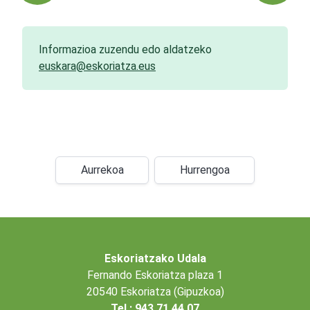
Informazioa zuzendu edo aldatzeko
euskara@eskoriatza.eus
Aurrekoa
Hurrengoa
Eskoriatzako Udala
Fernando Eskoriatza plaza 1
20540 Eskoriatza (Gipuzkoa)
Tel.: 943 71 44 07