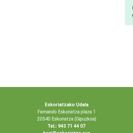
Eskoriatzako Udala
Fernando Eskoriatza plaza 1
20540 Eskoriatza (Gipuzkoa)
Tel.: 943 71 44 07