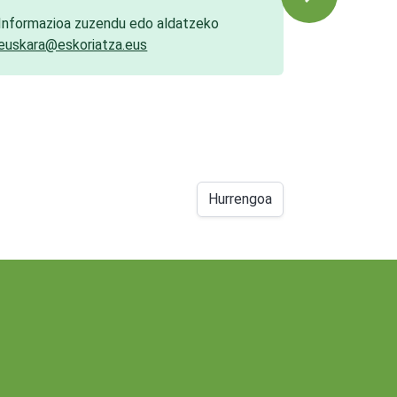
Informazioa zuzendu edo aldatzeko
euskara@eskoriatza.eus
Hurrengoa