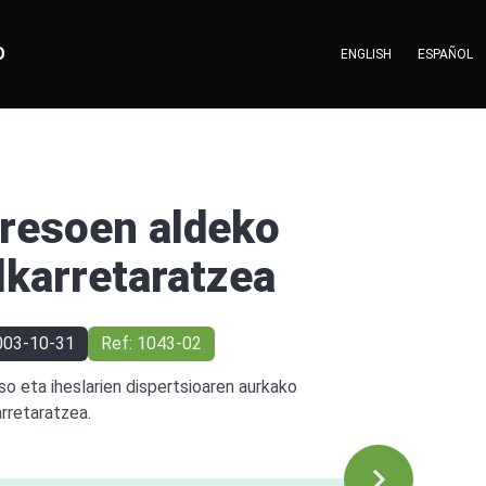
O
ENGLISH
ESPAÑOL
resoen aldeko
lkarretaratzea
003-10-31
Ref: 1043-02
so eta iheslarien dispertsioaren aurkako
arretaratzea.