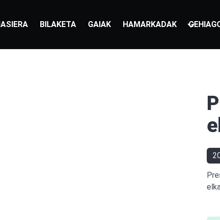
ASIERA
BILAKETA
GAIAK
HAMARKADAK
GEHIAG
P
e
2
Pre
elk