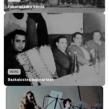
Eskoriatzako banda
00292
Bazkalostea lagunartean