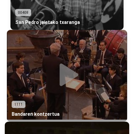
00408
San Pedro jaietako txaranga
1111
Bandaren kontzertua