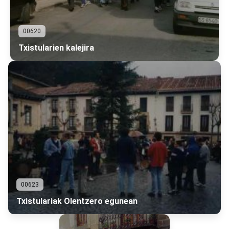
00620
Txistularien kalejira
00623
Txistulariak Olentzero egunean