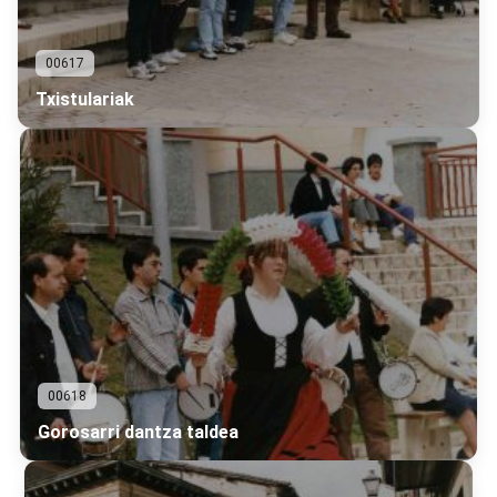
00617
Txistulariak
00618
Gorosarri dantza taldea