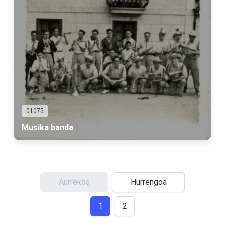
01075
Musika banda
Aurrekoa
Hurrengoa
1
2