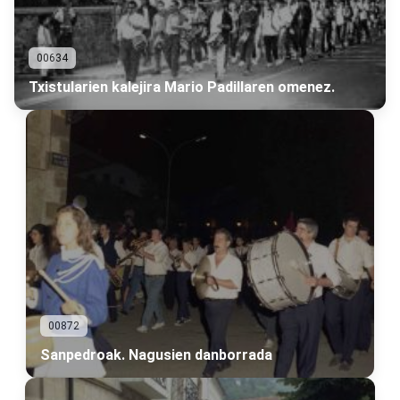
00634
Txistularien kalejira Mario Padillaren omenez.
00872
Sanpedroak. Nagusien danborrada