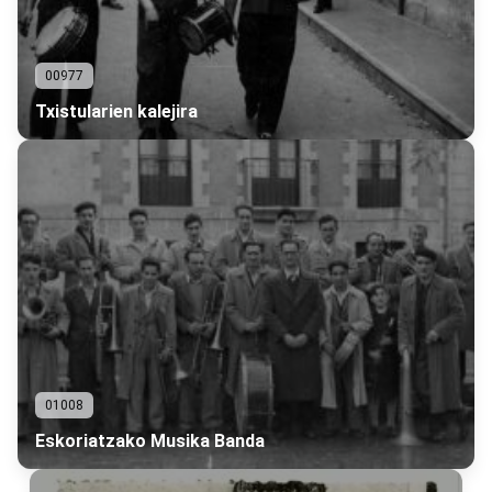
00977
Txistularien kalejira
01008
Eskoriatzako Musika Banda