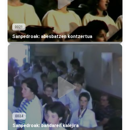
0021
Sanpedroak: abesbatzen kontzertua
0024
Sanpedroak: bandaren kalejira