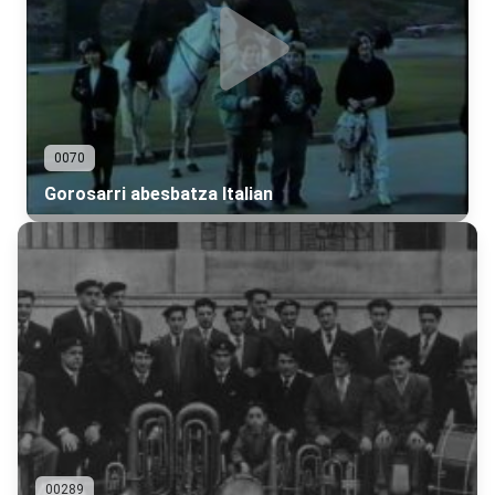
0070
Gorosarri abesbatza Italian
00289