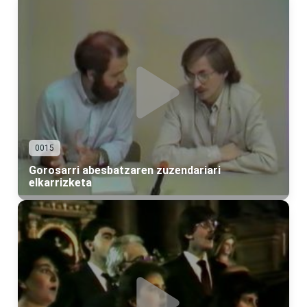
0015
Gorosarri abesbatzaren zuzendariari
elkarrizketa