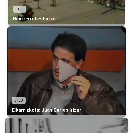
0105
Haurren abesbatza
0120
Elkarrizketa: Juan Carlos Irizar