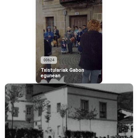
00624
Txistulariak Gabon
egunean