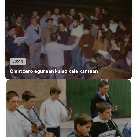
00613
Olentzero egunean kalez kale kantuan