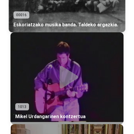
00016
Eskoriatzako musika banda. Taldeko argazkia.
1013
Mikel Urdangarinen kontzertua