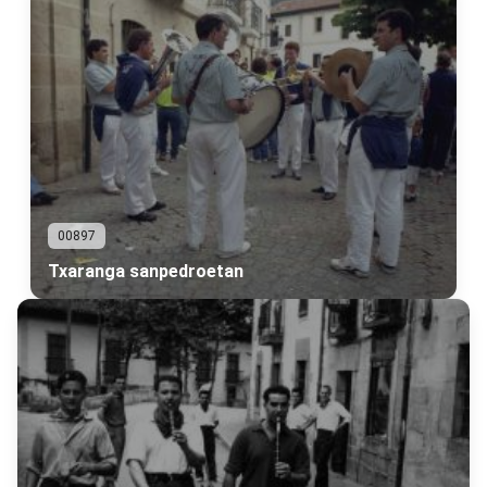
00897
Txaranga sanpedroetan