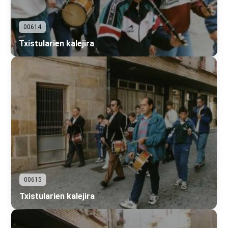
00614
Txistularien kalejira
00615
Txistularien kalejira