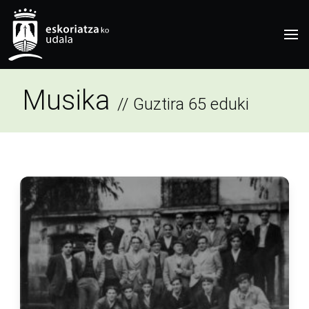
Musika
// Guztira 65 eduki