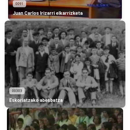
0091
Juan Carlos Irizarri elkarrizketa
00303
Eskoriatzako abesbatza