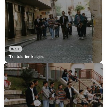
00616
Txistularien kalejira