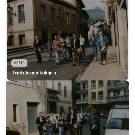
00619
Txistularien kalejira