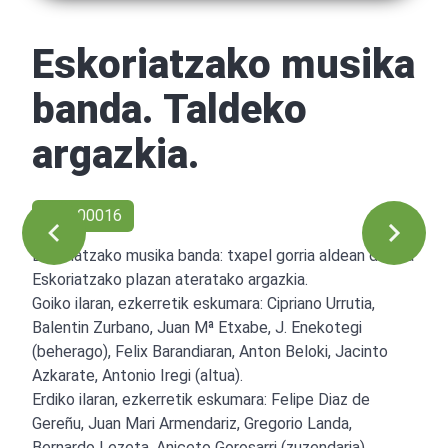
Eskoriatzako musika
banda. Taldeko
argazkia.
Ref: 00016
Eskoriatzako musika banda: txapel gorria aldean dutela
Eskoriatzako plazan ateratako argazkia.
Goiko ilaran, ezkerretik eskumara: Cipriano Urrutia,
Balentin Zurbano, Juan Mª Etxabe, J. Enekotegi
(beherago), Felix Barandiaran, Anton Beloki, Jacinto
Azkarate, Antonio Iregi (altua).
Erdiko ilaran, ezkerretik eskumara: Felipe Diaz de
Gereñu, Juan Mari Armendariz, Gregorio Landa,
Bernardo Lezeta, Aniceto Gorosarri (zuzendaria),