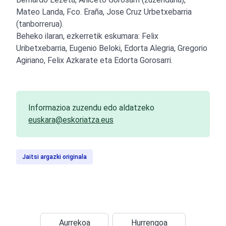
Mateo Landa, Fco. Eraña, Jose Cruz Urbetxebarria
(tanborrerua).
Beheko ilaran, ezkerretik eskumara: Felix
Uribetxebarria, Eugenio Beloki, Edorta Alegria, Gregorio
Agiriano, Felix Azkarate eta Edorta Gorosarri.
Informazioa zuzendu edo aldatzeko
euskara@eskoriatza.eus
Jaitsi argazki originala
Aurrekoa
Hurrengoa