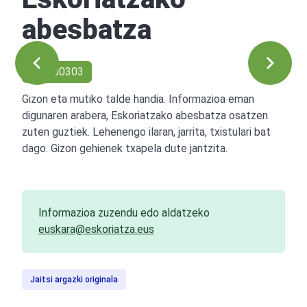
abesbatza
Ref: 00303
Gizon eta mutiko talde handia. Informazioa eman
digunaren arabera, Eskoriatzako abesbatza osatzen
zuten guztiek. Lehenengo ilaran, jarrita, txistulari bat
dago. Gizon gehienek txapela dute jantzita.
Informazioa zuzendu edo aldatzeko
euskara@eskoriatza.eus
Jaitsi argazki originala