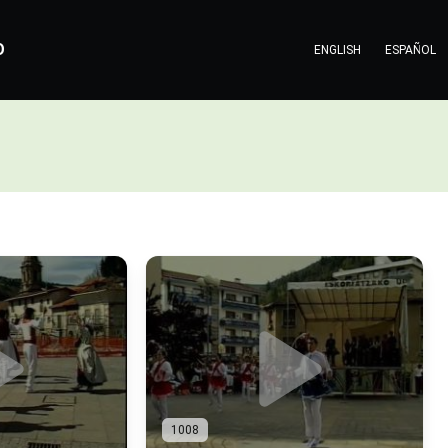
O
ENGLISH
ESPAÑOL
1008