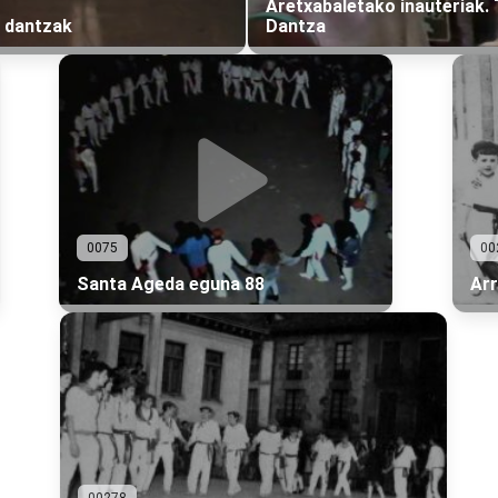
Aretxabaletako inauteriak. 
 dantzak
Dantza
0075
00
Santa Ageda eguna 88
Arr