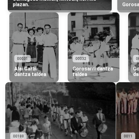
plazan.
Gorosa
00031
00032
0
Alai Garbi
Gorosarri dantza
Go
dantza taldea
taldea
da
00188
0011