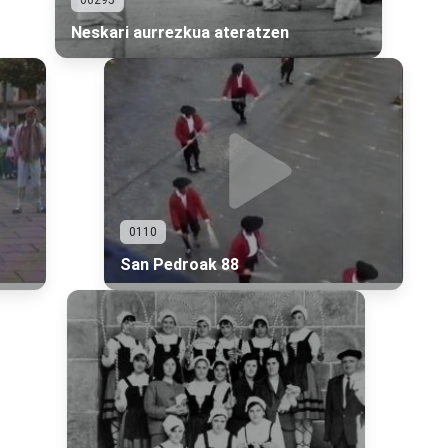
00295
Neskari aurrezkua ateratzen
0110
San Pedroak 88