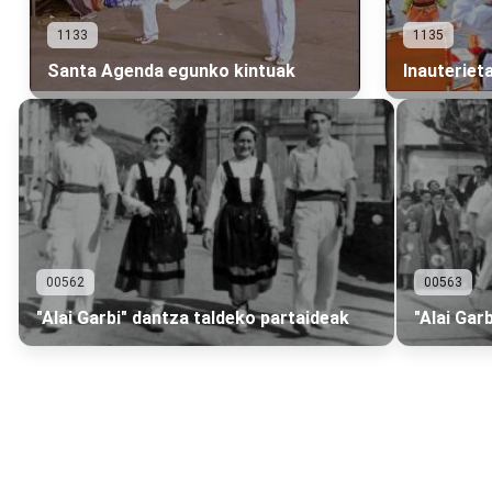
1133
1135
Santa Agenda egunko kintuak
Inauteriet
00562
00563
"Alai Garbi" dantza taldeko partaideak
"Alai Gar