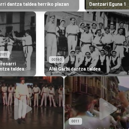
rri dantza taldea herriko plazan
Dantzari Eguna 1
0101
00160
rosarri
ntza taldea
Alai Garbi dantza taldea
0011