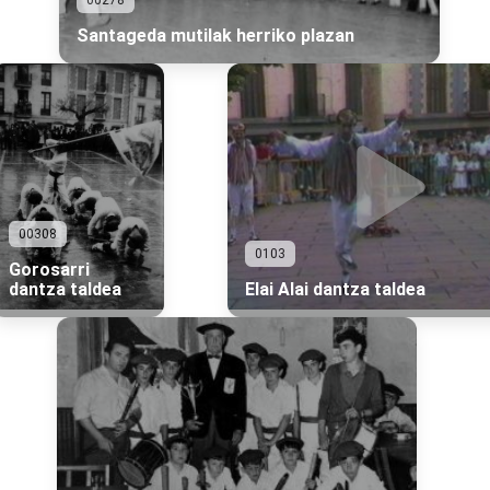
00278
Santageda mutilak herriko plazan
00308
0103
Gorosarri
dantza taldea
Elai Alai dantza taldea