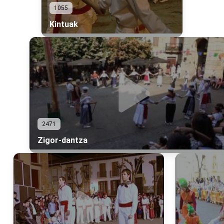
1055
Kintuak
2471
Zigor-dantza