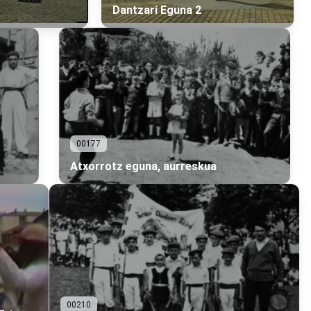
Dantzari Eguna 2
00177
Atxorrotz eguna, aurreskua
00210