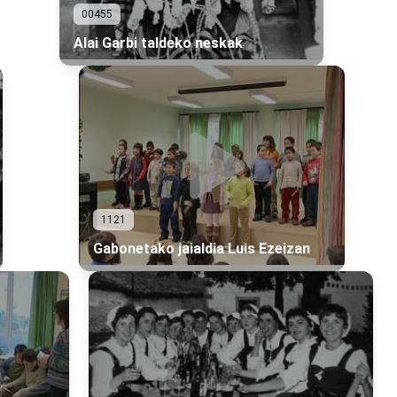
00455
Alai Garbi taldeko neskak
1121
Gabonetako jaialdia Luis Ezeizan