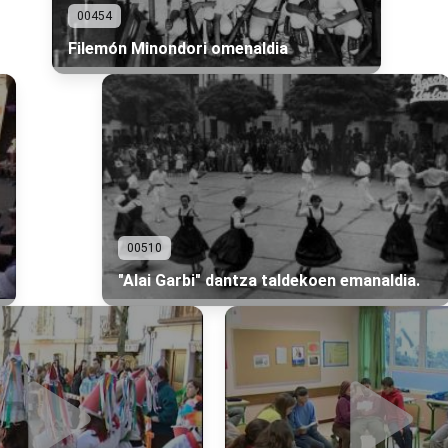
00454
Filemón Minondori omenaldia
00510
"Alai Garbi" dantza taldekoen emanaldia.