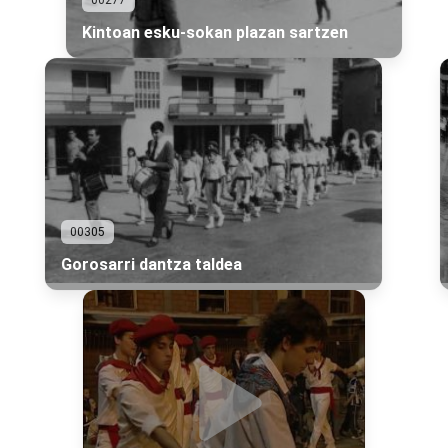
00277
Kintoan esku-sokan plazan sartzen
00305
Gorosarri dantza taldea