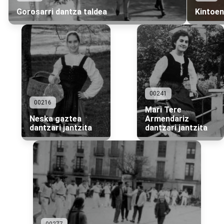
Gorosarri dantza taldea
Kintoen
00241
00216
Mari Tere
Neska gaztea
Armendariz
dantzari jantzita
dantzari jantzita