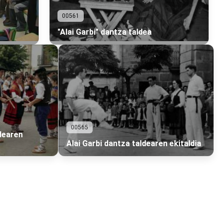
00561
"Alai Garbi" dantza taldea
00565
dearen
Alai Garbi dantza taldearen ekitaldia