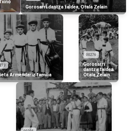
Txino
Gorosarri dantza taldea, Otala Zelain
00276
Gorosarri
273
dantza taldea
ieta Armendariz familia
Otala Zelain