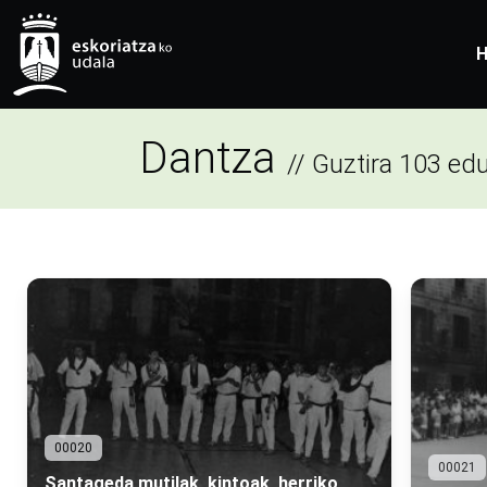
H
Dantza
// Guztira 103 edu
00020
00021
Santageda mutilak, kintoak, herriko