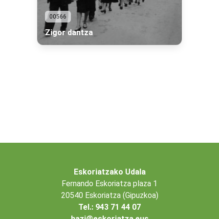
00566
Zigor dantza
Eskoriatzako Udala
Fernando Eskoriatza plaza 1
20540 Eskoriatza (Gipuzkoa)
Tel.: 943 71 44 07
hazi@eskoriatza.eus