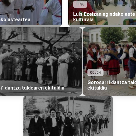
1136
Luis Ezeizan egindako aste
ako asteartea
kulturala
00564
Gorosarri dantza tal
bi" dantza taldearen ekitaldia
ekitaldia